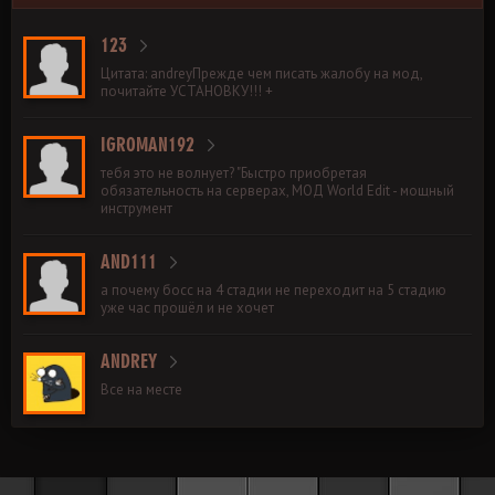
123
Цитата: andreyПрежде чем писать жалобу на мод,
почитайте УСТАНОВКУ!!! +
IGROMAN192
тебя это не волнует? "Быстро приобретая
обязательность на серверах, МОД World Edit - мощный
инструмент
AND111
а почему босс на 4 стадии не переходит на 5 стадию
уже час прошёл и не хочет
ANDREY
Все на месте