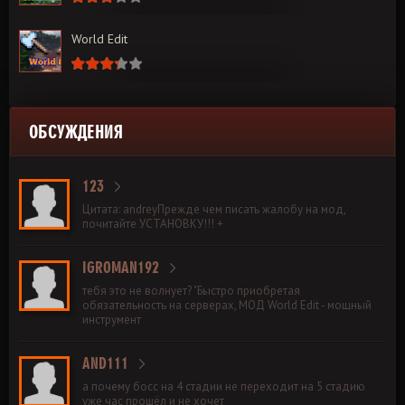
World Edit
ОБСУЖДЕНИЯ
123
Цитата: andreyПрежде чем писать жалобу на мод,
почитайте УСТАНОВКУ!!! +
IGROMAN192
тебя это не волнует? "Быстро приобретая
обязательность на серверах, МОД World Edit - мощный
инструмент
AND111
а почему босс на 4 стадии не переходит на 5 стадию
уже час прошёл и не хочет