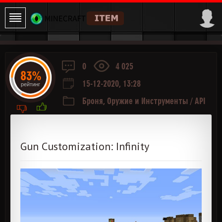
0
4 025
83%
15-12-2020, 13:28
рейтинг
Броня, Оружие и Инструменты
/
API
и Библиотеки
Gun Customization: Infinity