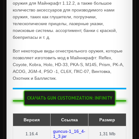
оружия для Майнкрафт 1.12.2, а также большое
количество аксессуаров для производимого нами
оружия, таких как глушители, погрузчики,
телескопические прицелы, лазерные указки,
поисковые системы. ассортимент, банки с краской,
боеприпасы и т. д.
Вот некоторые виды огнестрельного оружия, которые
позволяет изготовить мод в Майннкрафт: Reflex,
Coyote, Kobra, Holo, HD-33, PKA-S, M145, Prism, PK-A,
ACOG, JGM-4, PSO -1, CL6X, ПКС-07, Винтовка,
Охотник и Баллистик.
СКАЧАТЬ GUN CUSTOMIZATION: INFINITY
Версия
Ссылка
Размер
guncus-1_16_4-
1.16.4
1,31 Mb
1_3.jar