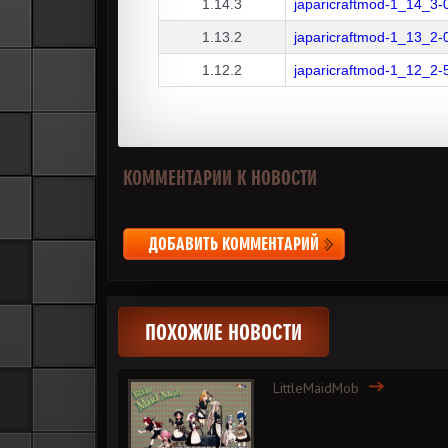
1.14.3
japaricraftmod-1_14_3-
1.13.2
japaricraftmod-1_13_2-
1.12.2
japaricraftmod-1_12_2-
КОММЕНТАРИИ К НОВОСТИ
ДОБАВИТЬ КОММЕНТАРИЙ
ПОХОЖИЕ НОВОСТИ
LittleMaidMob