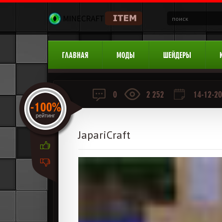
ГЛАВНАЯ
МОДЫ
ШЕЙДЕРЫ
0
2 252
14-12-20
-100%
рейтинг
JapariCraft