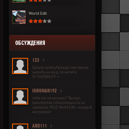
World Edit
ОБСУЖДЕНИЯ
123
Цитата: andreyПрежде чем писать
жалобу на мод, почитайте
УСТАНОВКУ!!! +
IGROMAN192
тебя это не волнует? "Быстро
приобретая обязательность на
серверах, МОД World Edit - мощный
инструмент
AND111