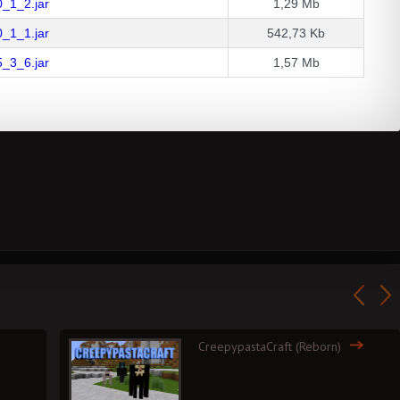
0_1_2.jar
1,29 Mb
0_1_1.jar
542,73 Kb
5_3_6.jar
1,57 Mb
CreepypastaCraft (Reborn)