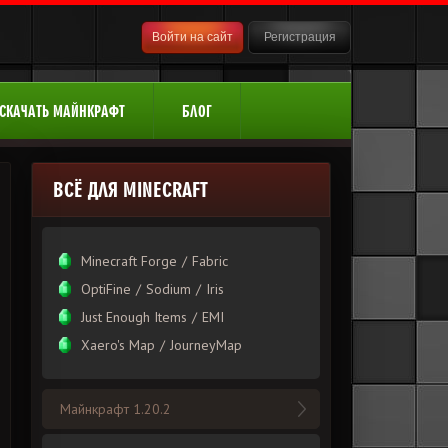
Войти на сайт
Регистрация
СКАЧАТЬ МАЙНКРАФТ
БЛОГ
ВСЁ ДЛЯ MINECRAFT
Minecraft Forge
/
Fabric
OptiFine
/
Sodium
/
Iris
Just Enough Items
/
EMI
Xаero's Mаp
/
JourneyMap
Майнкрафт 1.20.2