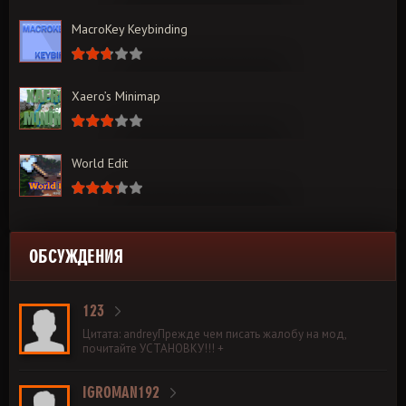
MacroKey Keybinding
Xaero’s Minimap
World Edit
ОБСУЖДЕНИЯ
123
Цитата: andreyПрежде чем писать жалобу на мод,
почитайте УСТАНОВКУ!!! +
IGROMAN192