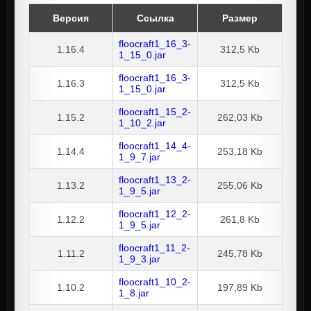
Версия
Ссылка
Размер
floocraft1_16_3-
1.16.4
312,5 Kb
1_15_0.jar
floocraft1_16_3-
1.16.3
312,5 Kb
1_15_0.jar
floocraft1_15_2-
1.15.2
262,03 Kb
1_10_2.jar
floocraft1_14_4-
1.14.4
253,18 Kb
1_9_7.jar
floocraft1_13_2-
1.13.2
255,06 Kb
1_9_5.jar
floocraft1_12_2-
1.12.2
261,8 Kb
1_9_5.jar
floocraft1_11_2-
1.11.2
245,78 Kb
1_9_3.jar
floocraft1_10_2-
1.10.2
197,89 Kb
1_8.jar