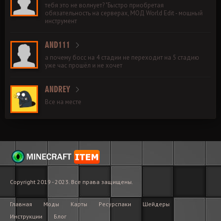
тебя это не волнует? "Быстро приобретая
обязательность на серверах, МОД World Edit - мощный
инструмент
AND111
а почему босс на 4 стадии не переходит на 5 стадию
уже час прошёл и не хочет
ANDREY
Все на месте
Copyright 2019 - 2023. Все права защищены.
Главная
Моды
Карты
Ресурспаки
Шейдеры
Инструкции
Блог