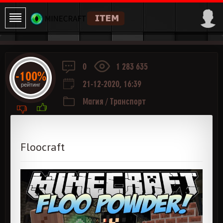
0
1 283 635
-100%
21-12-2020, 16:39
рейтинг
Магия
/
Транспорт
Floocraft