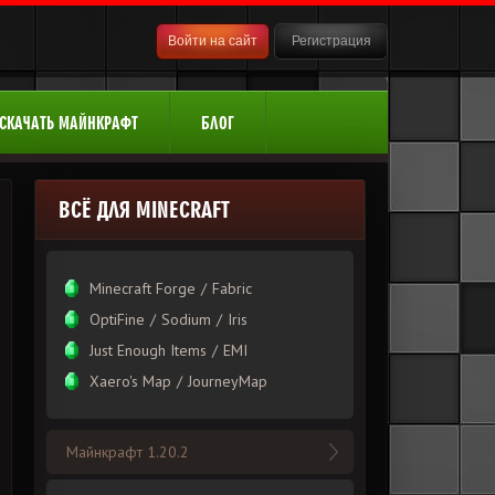
Войти на сайт
Регистрация
СКАЧАТЬ МАЙНКРАФТ
БЛОГ
ВСЁ ДЛЯ MINECRAFT
Minecraft Forge
/
Fabric
OptiFine
/
Sodium
/
Iris
Just Enough Items
/
EMI
Xаero's Mаp
/
JourneyMap
Майнкрафт 1.20.2