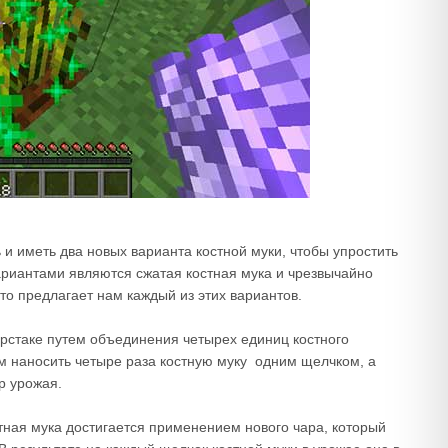
ать и иметь два новых варианта костной муки, чтобы упростить
ариантами являются сжатая костная мука и чрезвычайно
то предлагает нам каждый из этих вариантов.
ерстаке путем объединения четырех единиц костного
м наносить четыре раза костную муку одним щелчком, а
р урожая.
тная мука достигается применением нового чара, который