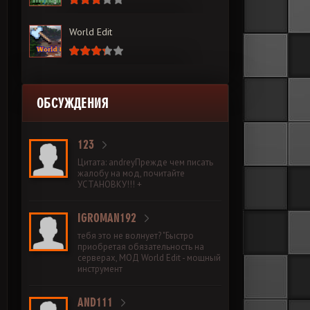
World Edit
ОБСУЖДЕНИЯ
123
Цитата: andreyПрежде чем писать
жалобу на мод, почитайте
УСТАНОВКУ!!! +
IGROMAN192
тебя это не волнует? "Быстро
приобретая обязательность на
серверах, МОД World Edit - мощный
инструмент
AND111