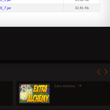
_0_7.jar
32,81 Kb
Extra Alchemy