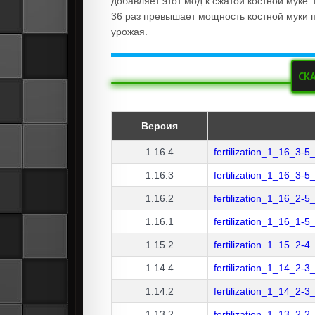
добавляет этот мод к сжатой костной муке.
36 раз превышает мощность костной муки 
урожая.
СКА
Версия
1.16.4
fertilization_1_16_3-5
1.16.3
fertilization_1_16_3-5
1.16.2
fertilization_1_16_2-5
1.16.1
fertilization_1_16_1-5
1.15.2
fertilization_1_15_2-4
1.14.4
fertilization_1_14_2-3
1.14.2
fertilization_1_14_2-3
1.13.2
fertilization_1_13_2-2