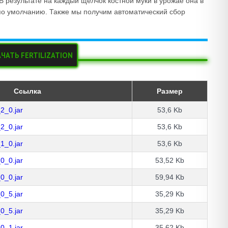
 В результате на каждый щелчок костной муки в урожае она в
по умолчанию. Также мы получим автоматический сбор
ЧАТЬ FERTILIZATION
Ссылка
Размер
_2_0.jar
53,6 Kb
_2_0.jar
53,6 Kb
_1_0.jar
53,6 Kb
_0_0.jar
53,52 Kb
_0_0.jar
59,94 Kb
_0_5.jar
35,29 Kb
_0_5.jar
35,29 Kb
_0_1.jar
35,62 Kb