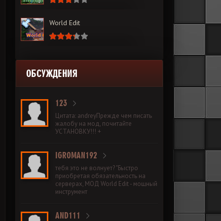
World Edit
ОБСУЖДЕНИЯ
123
Цитата: andreyПрежде чем писать
жалобу на мод, почитайте
УСТАНОВКУ!!! +
IGROMAN192
тебя это не волнует? "Быстро
приобретая обязательность на
серверах, МОД World Edit - мощный
инструмент
AND111