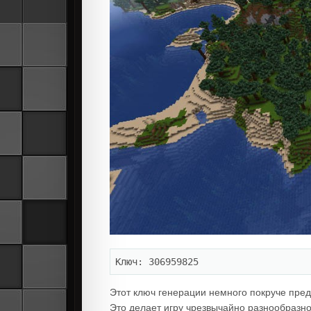
Ключ: 306959825
Этот ключ генерации немного покруче пред
Это делает игру чрезвычайно разнообразной