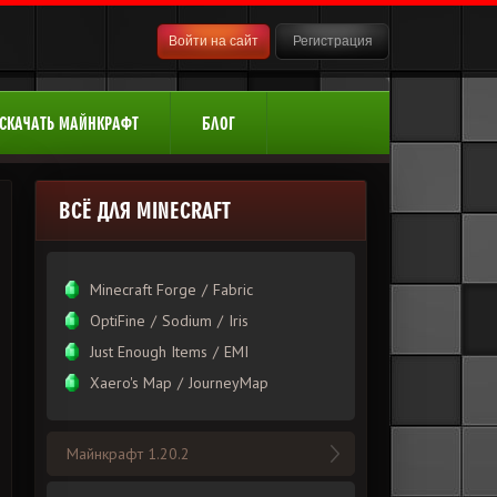
Войти на сайт
Регистрация
СКАЧАТЬ МАЙНКРАФТ
БЛОГ
ВСЁ ДЛЯ MINECRAFT
Minecraft Forge
/
Fabric
OptiFine
/
Sodium
/
Iris
Just Enough Items
/
EMI
Xаero's Mаp
/
JourneyMap
Майнкрафт 1.20.2