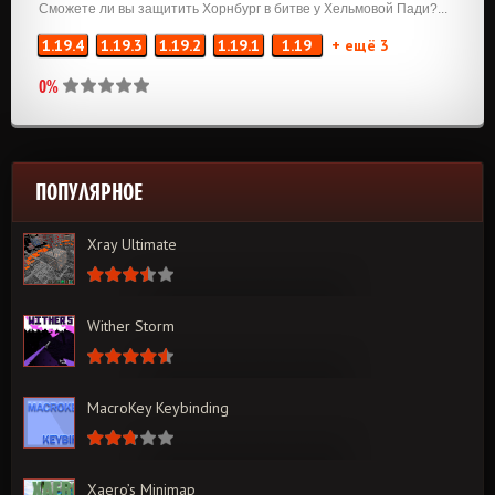
Сможете ли вы защитить Хорнбург в битве у Хельмовой Пади?...
1.19.4
1.19.3
1.19.2
1.19.1
1.19
+ ещё 3
0%
ПОПУЛЯРНОЕ
Xray Ultimate
Wither Storm
MacroKey Keybinding
Xaero’s Minimap