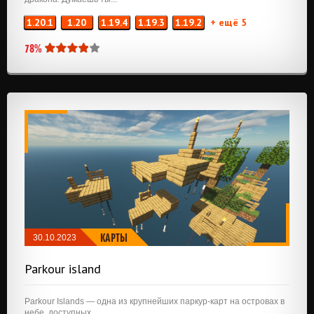
1.20.1
1.20
1.19.4
1.19.3
1.19.2
+ ещё 5
78%
КАРТЫ
30.10.2023
Parkour island
Parkour Islands — одна из крупнейших паркур-карт на островах в
небе, доступных...