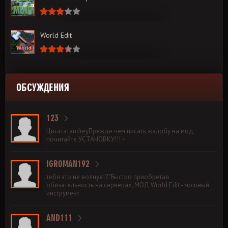
World Edit
ОБСУЖДЕНИЯ
123
Цитата: andreyПрежде чем писать жалобу на мод,
почитайте УСТАНОВКУ!!! +
IGROMAN192
тебя это не волнует? "Быстро приобретая
обязательность на серверах, МОД World Edit - мощный
инструмент
AND111