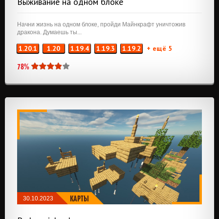
Выживание на одном блоке
Начни жизнь на одном блоке, пройди Майнкрафт уничтожив
дракона. Думаешь ты...
1.20.1
1.20
1.19.4
1.19.3
1.19.2
+ ещё 5
78%
КАРТЫ
30.10.2023