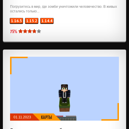
Погрузитесь в мир, где зомби уничтожили человечество. В живых
остались только...
1.16.5
1.15.2
1.14.4
75%
КАРТЫ
01.11.2023