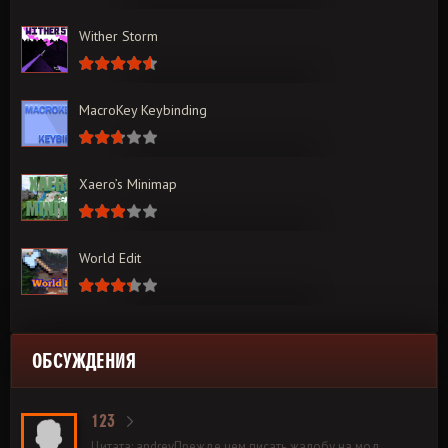
Wither Storm
MacroKey Keybinding
Xaero’s Minimap
World Edit
ОБСУЖДЕНИЯ
123
Цитата: andreyПрежде чем писать жалобу на мод,