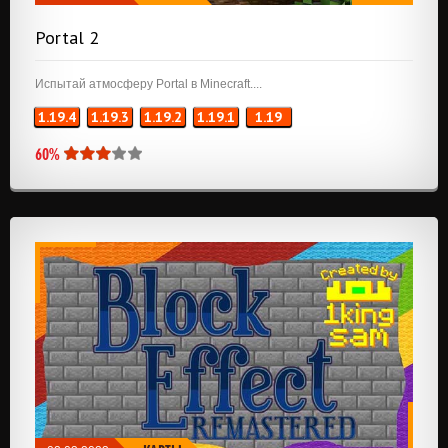
Portal 2
Испытай атмосферу Portal в Minecraft....
1.19.4
1.19.3
1.19.2
1.19.1
1.19
60%