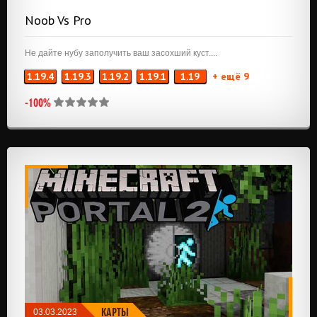
Noob Vs Pro
Не дайте нубу заполучить ваш засохший куст....
1.19.4
1.19.3
1.19.2
1.19.1
1.19
+ ещё 9
-100%
КАРТЫ
03.03.2023