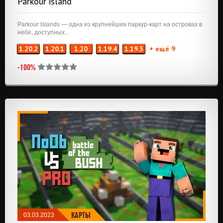
Parkour island
Parkour Islands — одна из крупнейших паркур-карт на островах в
небе, доступных...
1.20.2
1.20.1
1.20
1.19.4
1.19.3
+ ещё 9
-100%
КАРТЫ
03.03.2023