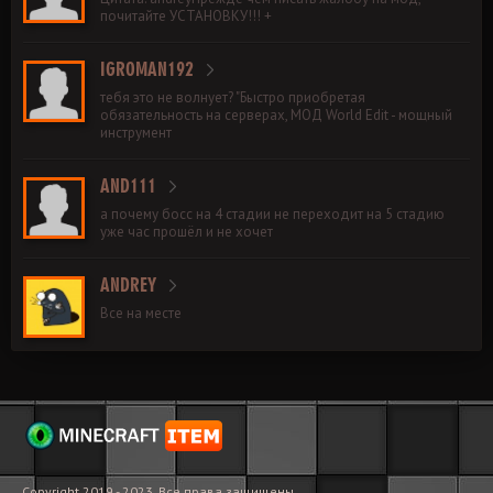
почитайте УСТАНОВКУ!!! +
IGROMAN192
тебя это не волнует? "Быстро приобретая
обязательность на серверах, МОД World Edit - мощный
инструмент
AND111
а почему босс на 4 стадии не переходит на 5 стадию
уже час прошёл и не хочет
ANDREY
Все на месте
Copyright 2019 - 2023. Все права защищены.