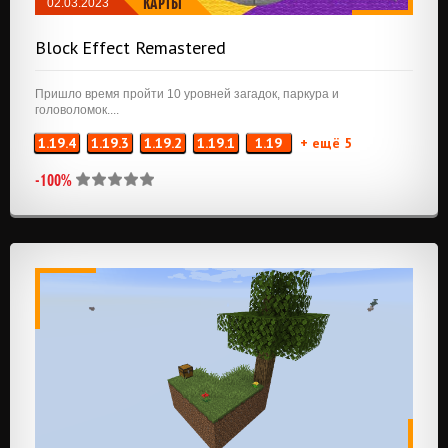
КАРТЫ
02.03.2023
Block Effect Remastered
Пришло время пройти 10 уровней загадок, паркура и
головоломок....
1.19.4
1.19.3
1.19.2
1.19.1
1.19
+ ещё 5
-100%