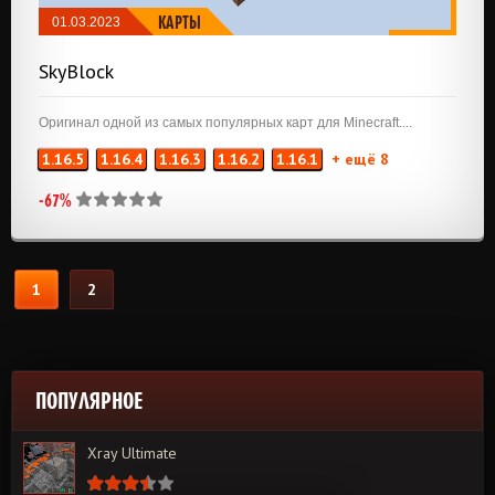
КАРТЫ
01.03.2023
SkyBlock
Оригинал одной из самых популярных карт для Minecraft....
1.16.5
1.16.4
1.16.3
1.16.2
1.16.1
+ ещё 8
-67%
1
2
ПОПУЛЯРНОЕ
Xray Ultimate