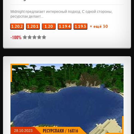
Midnight предлагает интересный подход. С одной стороны,
ресурспак делает...
1.20.2
1.20.1
1.20
1.19.4
1.19.3
+ ещё 30
-100%
РЕСУРСПАКИ
/
16X16
28.10.2023