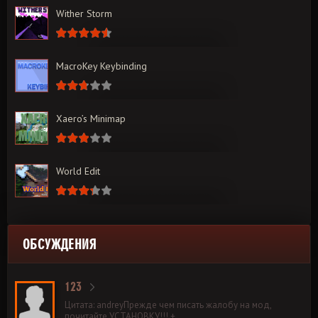
Wither Storm
MacroKey Keybinding
Xaero’s Minimap
World Edit
ОБСУЖДЕНИЯ
123
Цитата: andreyПрежде чем писать жалобу на мод,
почитайте УСТАНОВКУ!!! +