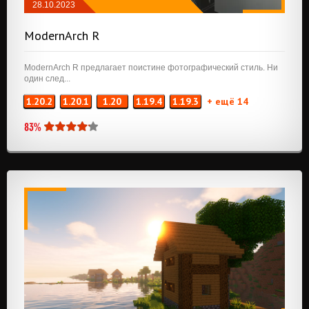
28.10.2023
РЕСУРСПАКИ
/
128X128
/
256X256
ModernArch R
ModernArch R предлагает поистине фотографический стиль. Ни
один след...
1.20.2
1.20.1
1.20
1.19.4
1.19.3
+ ещё 14
83%