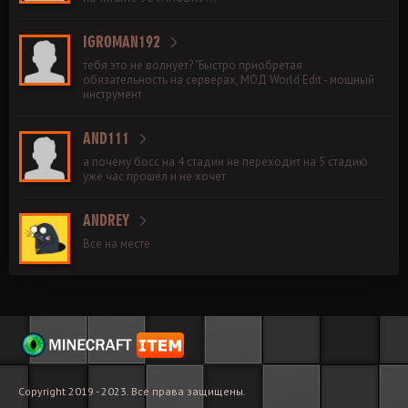
IGROMAN192
тебя это не волнует? "Быстро приобретая
обязательность на серверах, МОД World Edit - мощный
инструмент
AND111
а почему босс на 4 стадии не переходит на 5 стадию
уже час прошёл и не хочет
ANDREY
Все на месте
Copyright 2019 - 2023. Все права защищены.