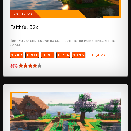
28.10.2023
РЕСУРСПАКИ
/
32X32
/
64X64
Faithful 32x
Текстуры очень похожи на стандартные, но менее пиксельные,
более...
1.20.2
1.20.1
1.20
1.19.4
1.19.3
+ ещё 25
80%