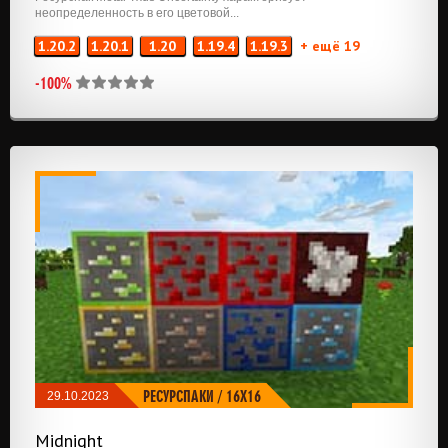
неопределенность в его цветовой...
1.20.2
1.20.1
1.20
1.19.4
1.19.3
+ ещё 19
-100%
РЕСУРСПАКИ
/
16X16
29.10.2023
Midnight