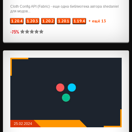
Cloth Config API (Fabric) - еще одна библиотека автора shedaniel
для модов...
1.20.4
1.20.3
1.20.2
1.20.1
1.19.4
+ ещё 13
-75%
25.02.2024
МОДЫ
/
FABRIC
/
API И БИБЛИОТЕКИ