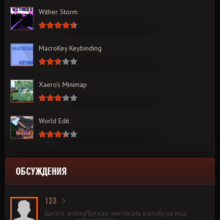
Wither Storm
MacroKey Keybinding
Xaero’s Minimap
World Edit
ОБСУЖДЕНИЯ
123
Цитата: andreyПрежде чем писать жалобу на мод,