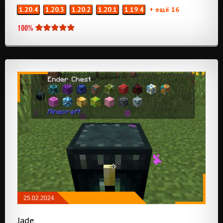
1.20.4
1.20.3
1.20.2
1.20.1
1.19.4
+ ещё 16
100%
25.02.2024
МОДЫ
/
NEOFORGE
/
FABRIC
Jade