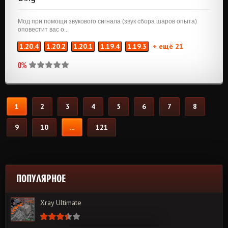
Мод при помощи звукового сигнала (звук сбора шаров опыта)
оповестит вас о...
1.20.4
1.20.2
1.20.1
1.19.4
1.19.3
+ ещё 21
0%
1
2
3
4
5
6
7
8
9
10
...
121
ПОПУЛЯРНОЕ
Xray Ultimate