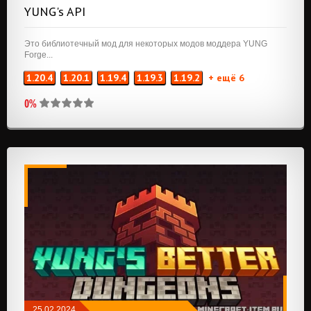
YUNG's API
Это библиотечный мод для некоторых модов моддера YUNG
Forge...
1.20.4
1.20.1
1.19.4
1.19.3
1.19.2
+ ещё 6
0%
25.02.2024