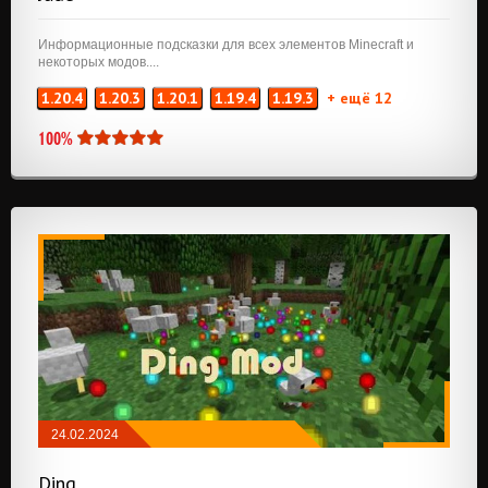
Информационные подсказки для всех элементов Minecraft и
некоторых модов....
1.20.4
1.20.3
1.20.1
1.19.4
1.19.3
+ ещё 12
100%
24.02.2024
МОДЫ
/
NEOFORGE
/
FABRIC
Ding