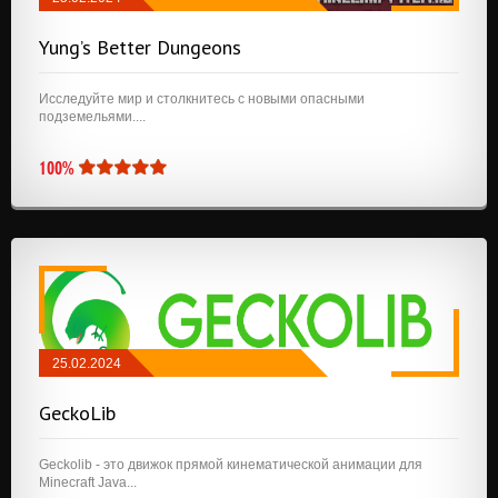
МОДЫ
/
FABRIC
/
СООРУЖЕНИЯ
Yung’s Better Dungeons
Исследуйте мир и столкнитесь с новыми опасными
подземельями....
100%
25.02.2024
МОДЫ
/
NEOFORGE
/
QUILT
/
FABRIC
/
GeckoLib
API И БИБЛИОТЕКИ
Geckolib - это движок прямой кинематической анимации для
Minecraft Java...