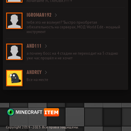
почитайте УСТАНОВКУ!!! +
IGROMAN192
тебя это не волнует? "Быстро приобретая
обязательность на серверах, МОД World Edit - мощный
инструмент
AND111
а почему босс на 4 стадии не переходит на 5 стадию
уже час прошёл и не хочет
ANDREY
Все на месте
Copyright 2019 - 2023. Все права защищены.