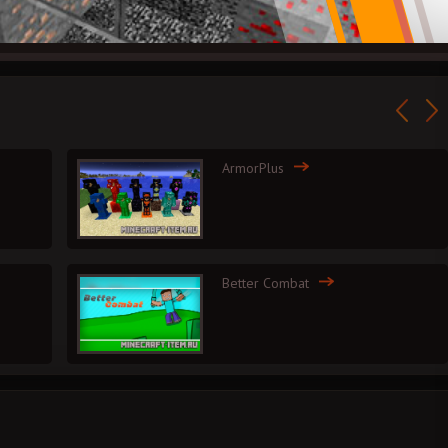
ArmorPlus
Better Combat