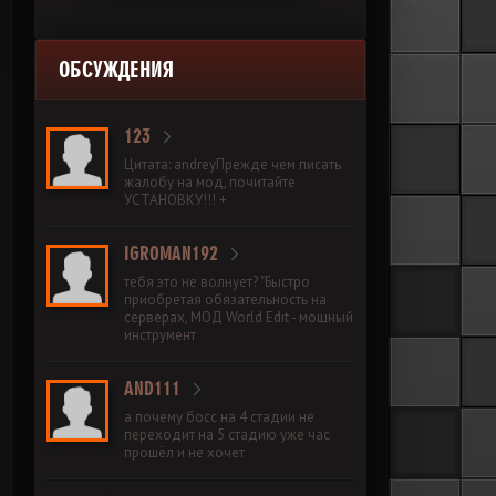
ОБСУЖДЕНИЯ
123
Цитата: andreyПрежде чем писать
жалобу на мод, почитайте
УСТАНОВКУ!!! +
IGROMAN192
тебя это не волнует? "Быстро
приобретая обязательность на
серверах, МОД World Edit - мощный
инструмент
AND111
а почему босс на 4 стадии не
переходит на 5 стадию уже час
прошёл и не хочет