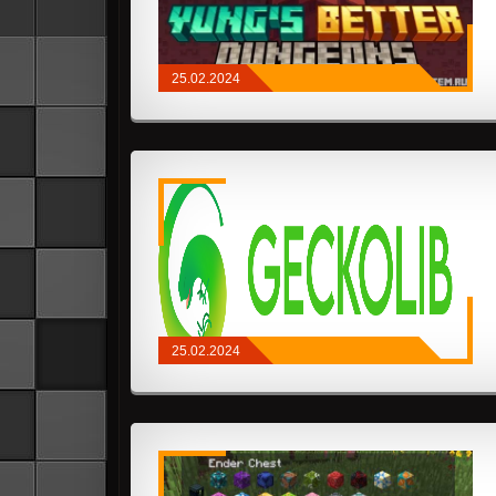
25.02.2024
МОДЫ
/
FABRIC
/
СООРУЖЕНИЯ
25.02.2024
МОДЫ
/
NEOFORGE
/
QUILT
/
FABRIC
/
API И БИБЛИОТЕКИ