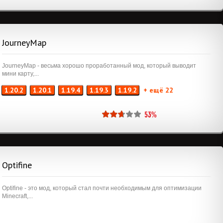
JourneyMap
JourneyMap - весьма хорошо проработанный мод, который выводит
мини карту,...
1.20.2
1.20.1
1.19.4
1.19.3
1.19.2
+ ещё 22
53%
Optifine
Optifine - это мод, который стал почти необходимым для оптимизации
Minecraft,...