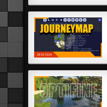
МОДЫ
/
NEOFORGE
/
FABRIC
/
КОСМЕТИКА
28.02.2024
МОДЫ
/
NEOFORGE
/
FABRIC
/
КАРТЫ И
ИНФОРМАЦИЯ