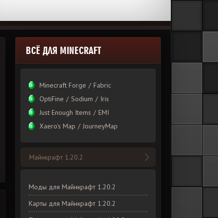
ВСЁ ДЛЯ MINECRAFT
Divine RPG
Minecraft Forge
/
Fabric
OptiFine
/
Sodium
/
Iris
Just Enough Items
/
EMI
Xаero's Mаp
/
JourneyMap
Custom NPCs
Майнкрафт 1.20.2
Моды для Майнкрафт 1.20.2
Карты для Майнкрафт 1.20.2