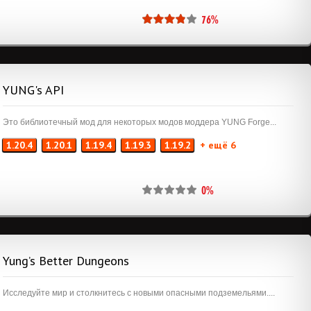
76%
YUNG's API
Это библиотечный мод для некоторых модов моддера YUNG Forge...
1.20.4
1.20.1
1.19.4
1.19.3
1.19.2
+ ещё 6
0%
Yung’s Better Dungeons
Исследуйте мир и столкнитесь с новыми опасными подземельями....