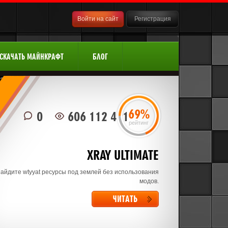
Войти на сайт
Регистрация
СКАЧАТЬ МАЙНКРАФТ
БЛОГ
69%
0
606 112 491
рейтинг
XRAY ULTIMATE
Найдите wtyyat ресурсы под землей без использования
модов.
ЧИТАТЬ