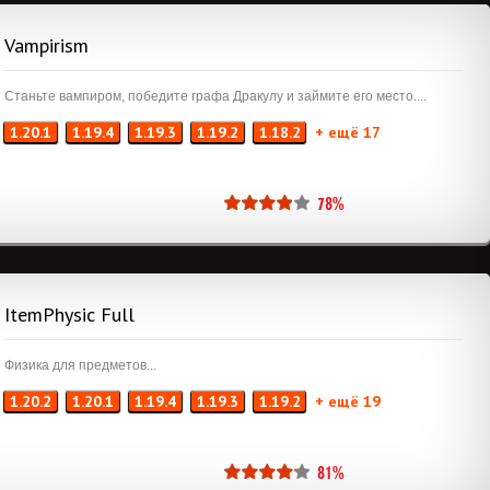
Vampirism
Станьте вампиром, победите графа Дракулу и займите его место....
1.20.1
1.19.4
1.19.3
1.19.2
1.18.2
+ ещё 17
78%
ItemPhysic Full
Физика для предметов...
1.20.2
1.20.1
1.19.4
1.19.3
1.19.2
+ ещё 19
81%