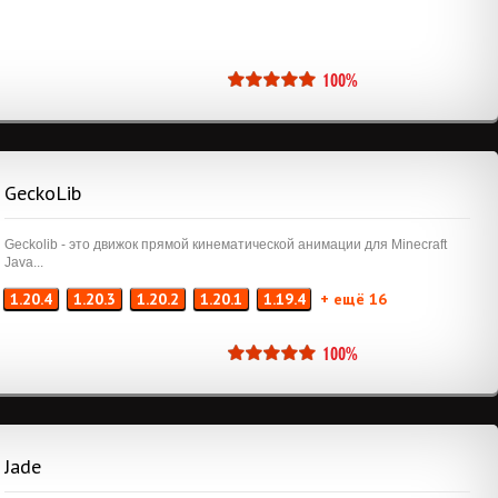
100%
GeckoLib
Geckolib - это движок прямой кинематической анимации для Minecraft
Java...
1.20.4
1.20.3
1.20.2
1.20.1
1.19.4
+ ещё 16
100%
Jade