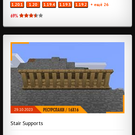
1.20.1
1.20
1.19.4
1.19.3
1.19.2
+ ещё 26
69%
РЕСУРСПАКИ
/
16X16
29.10.2023
Stair Supports