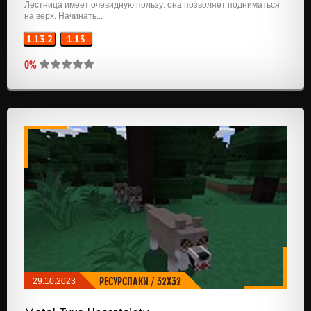
Лестница имеет очевидную пользу: она позволяет подниматься
на верх. Начинать...
1.13.2
1.13
0%
РЕСУРСПАКИ
/
32X32
29.10.2023