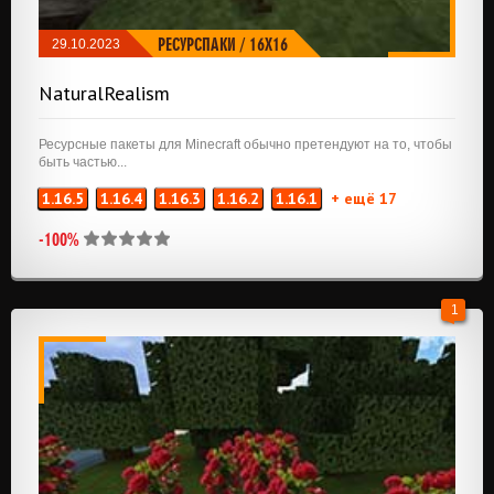
РЕСУРСПАКИ
/
16X16
29.10.2023
NaturalRealism
Ресурсные пакеты для Minecraft обычно претендуют на то, чтобы
быть частью...
1.16.5
1.16.4
1.16.3
1.16.2
1.16.1
+ ещё 17
-100%
1