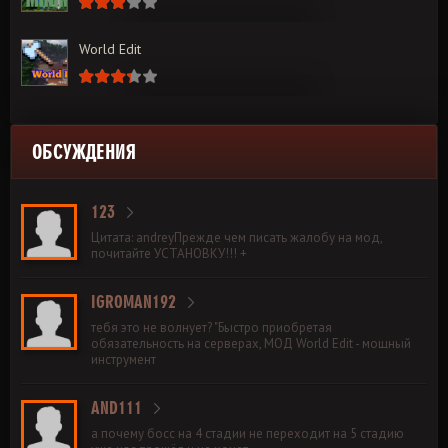
World Edit
ОБСУЖДЕНИЯ
123
Цитата: andreyПрежде чем писать жалобу на мод,
почитайте УСТАНОВКУ!!! +
IGROMAN192
тебя это не волнует? "Быстро приобретая
обязательность на серверах, МОД World Edit - мощный
инструмент
AND111
а почему босс на 4 стадии не переходит на 5 стадию