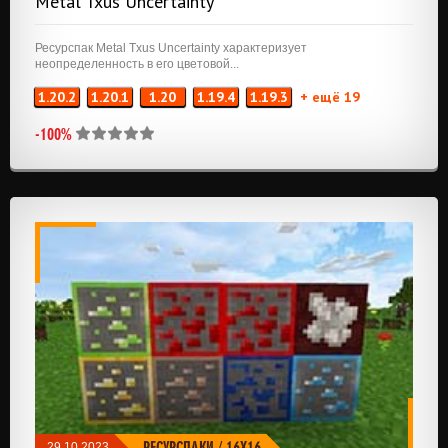
Metal Txus Uncertainty
Ресурспак Metal Txus Uncertainty характеризует
неопределенность в его цветовой...
1.20.2
1.20.1
1.20
1.19.4
1.19.3
+ ещё 19
-100%
РЕСУРСПАКИ
/
16X16
29.10.2023