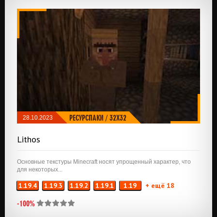
РЕСУРСПАКИ
/
32X32
28.10.2023
Lithos
Основные текстуры Minecraft носят упрощенный характер, что
для некоторых...
1.19.4
1.19.3
1.19.2
1.19.1
1.19
+ ещё 18
-100%