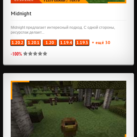
Midnight
Midnight предлагает интересный подход. С одной стороны,
ресурспак делает...
1.20.2
1.20.1
1.20
1.19.4
1.19.3
+ ещё 30
-100%