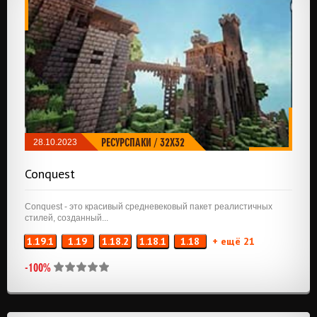
РЕСУРСПАКИ
/
32X32
28.10.2023
Conquest
Conquest - это красивый средневековый пакет реалистичных
стилей, созданный...
1.19.1
1.19
1.18.2
1.18.1
1.18
+ ещё 21
-100%