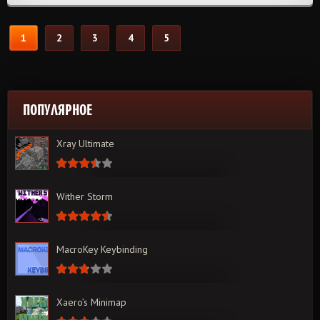
1
2
3
4
5
ПОПУЛЯРНОЕ
Xray Ultimate
Wither Storm
MacroKey Keybinding
Xaero’s Minimap