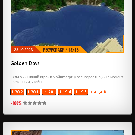
РЕСУРСПАКИ
/
16X16
28.10.2023
Golden Days
Если вы бывший игрок в Майнкрафт, у вас, вероятно, был момент
ностальгии, чтобы...
1.20.2
1.20.1
1.20
1.19.4
1.19.3
+ ещё 8
-100%