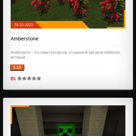
28.10.2023
РЕСУРСПАКИ
/
64X64
/
128X128
Amberstone
Amberstone - это пакет ресурсов, созданный автором oldfarmer,
который...
1.13
0%