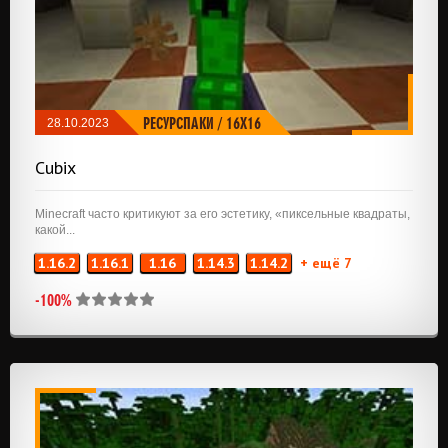
РЕСУРСПАКИ
/
16X16
28.10.2023
Cubix
Minecraft часто критикуют за его эстетику, «пиксельные квадраты,
какой...
1.16.2
1.16.1
1.16
1.14.3
1.14.2
+ ещё 7
-100%