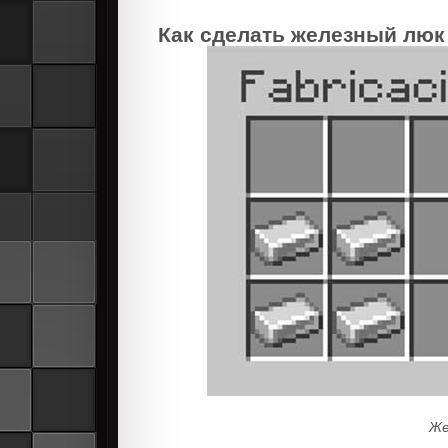
Как сделать железный люк
Же