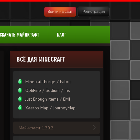
Войти на сайт
Регистрация
СКАЧАТЬ МАЙНКРАФТ
БЛОГ
ВСЁ ДЛЯ MINECRAFT
Minecraft Forge
/
Fabric
OptiFine
/
Sodium
/
Iris
Just Enough Items
/
EMI
Xаero's Mаp
/
JourneyMap
Майнкрафт 1.20.2