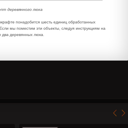
епт деревянного люка
нкрафте понадобится шесть единиц обработанных
Если мы поместим эти объекты, следуя инструкциям на
м два деревянных люка.