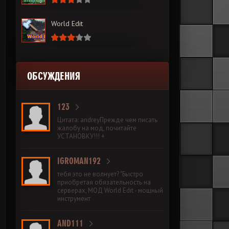
World Edit
ОБСУЖДЕНИЯ
123
Цитата: andreyПрежде чем писать
жалобу на мод, почитайте
УСТАНОВКУ!!! +
IGROMAN192
тебя это не волнует? "Быстро
приобретая обязательность на
серверах, МОД World Edit - мощный
инструмент
AND111