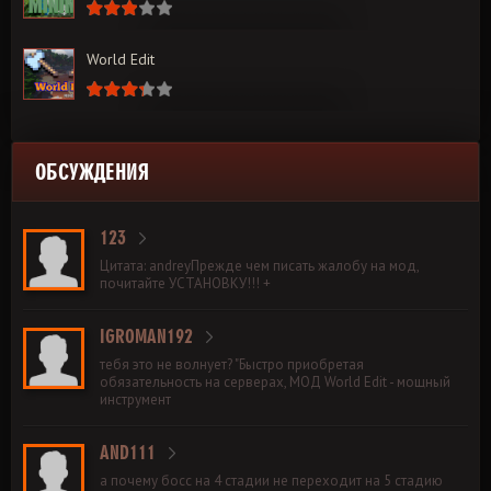
World Edit
ОБСУЖДЕНИЯ
123
Цитата: andreyПрежде чем писать жалобу на мод,
почитайте УСТАНОВКУ!!! +
IGROMAN192
тебя это не волнует? "Быстро приобретая
обязательность на серверах, МОД World Edit - мощный
инструмент
AND111
а почему босс на 4 стадии не переходит на 5 стадию