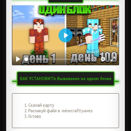
Воспроизвести
00:00
КАК УСТАНОВИТЬ Выживание на одном блоке
Скачай карту
Распакуй файл в .minecraft\saves
Готово