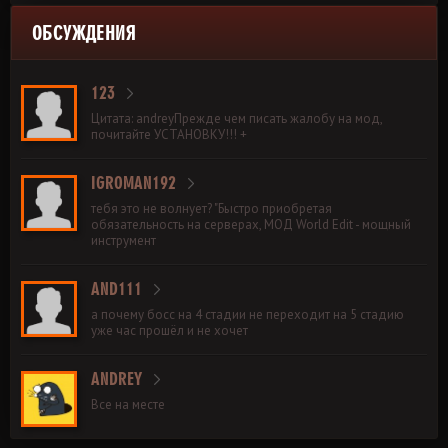
ОБСУЖДЕНИЯ
123
Цитата: andreyПрежде чем писать жалобу на мод,
почитайте УСТАНОВКУ!!! +
IGROMAN192
тебя это не волнует? "Быстро приобретая
обязательность на серверах, МОД World Edit - мощный
инструмент
AND111
а почему босс на 4 стадии не переходит на 5 стадию
уже час прошёл и не хочет
ANDREY
Все на месте