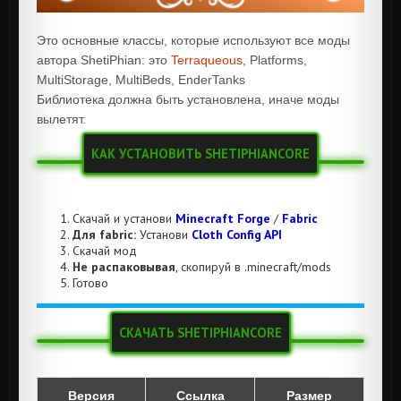
Это основные классы, которые используют все моды
автора ShetiPhian: это
Terraqueous
, Platforms,
MultiStorage, MultiBeds, EnderTanks
Библиотека должна быть установлена, иначе моды
вылетят.
КАК УСТАНОВИТЬ SHETIPHIANCORE
Скачай и установи
Minecraft Forge
/
Fabric
Для fabric:
Установи
Cloth Config API
Скачай мод
Не распаковывая
, скопируй в .minecraft/mods
Готово
СКАЧАТЬ SHETIPHIANCORE
Версия
Ссылка
Размер