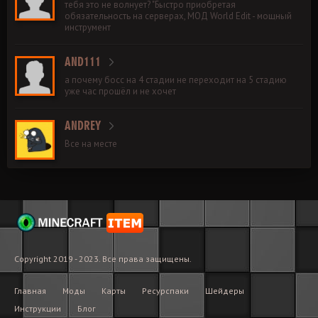
тебя это не волнует? "Быстро приобретая
обязательность на серверах, МОД World Edit - мощный
инструмент
AND111
а почему босс на 4 стадии не переходит на 5 стадию
уже час прошёл и не хочет
ANDREY
Все на месте
Copyright 2019 - 2023. Все права защищены.
Главная
Моды
Карты
Ресурспаки
Шейдеры
Инструкции
Блог