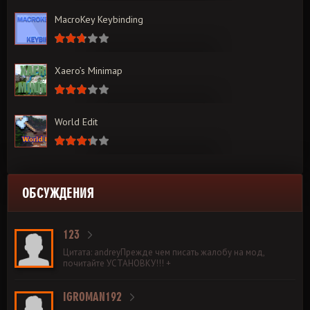
MacroKey Keybinding
Xaero’s Minimap
World Edit
ОБСУЖДЕНИЯ
123
Цитата: andreyПрежде чем писать жалобу на мод,
почитайте УСТАНОВКУ!!! +
IGROMAN192