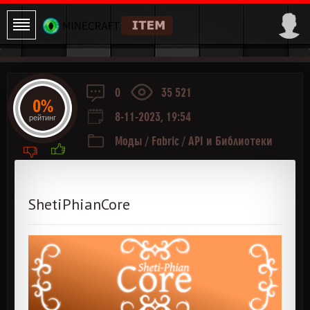
0
35 521
0%
8-11-2023, 19:54
рейтинг
Моды
/
Fabric
/
API и Библиотеки
ShetiPhianCore