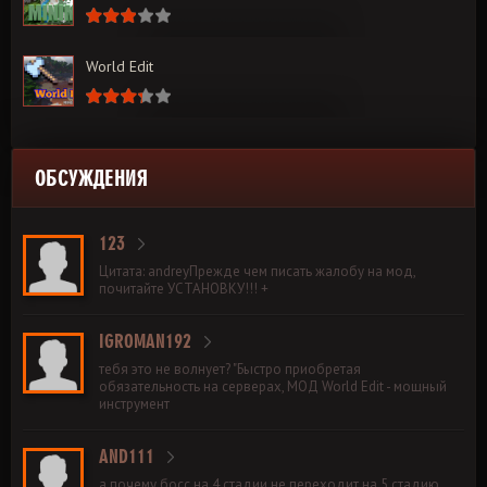
World Edit
ОБСУЖДЕНИЯ
123
Цитата: andreyПрежде чем писать жалобу на мод,
почитайте УСТАНОВКУ!!! +
IGROMAN192
тебя это не волнует? "Быстро приобретая
обязательность на серверах, МОД World Edit - мощный
инструмент
AND111
а почему босс на 4 стадии не переходит на 5 стадию