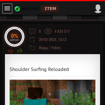
0
4 824 577
0%
20-02-2024, 14:12
рейтинг
Моды
/
Fabric
Shoulder Surfing Reloaded