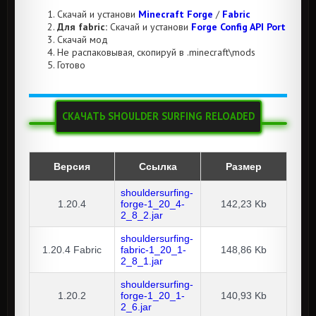
Скачай и установи
Minecraft Forge
/
Fabric
Для fabric:
Скачай и установи
Forge Config API Port
Скачай мод
Не распаковывая, скопируй в .minecraft\mods
Готово
СКАЧАТЬ SHOULDER SURFING RELOADED
Версия
Ссылка
Размер
shouldersurfing-
1.20.4
forge-1_20_4-
142,23 Kb
2_8_2.jar
shouldersurfing-
1.20.4
Fabric
fabric-1_20_1-
148,86 Kb
2_8_1.jar
shouldersurfing-
1.20.2
forge-1_20_1-
140,93 Kb
2_6.jar