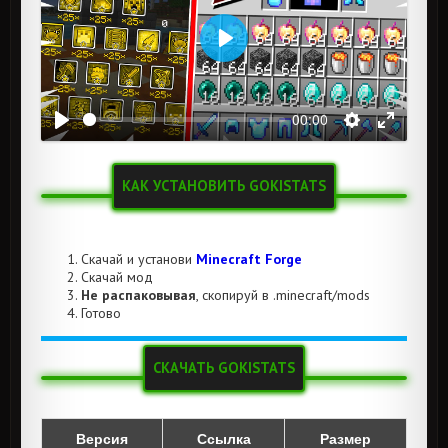
Воспроизвести
00:00
КАК УСТАНОВИТЬ GOKISTATS
Скачай и установи
Minecraft Forge
Скачай мод
Не распаковывая
, скопируй в .minecraft/mods
Готово
СКАЧАТЬ GOKISTATS
Версия
Ссылка
Размер