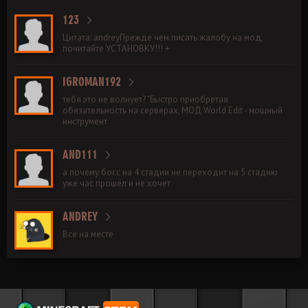
123
Цитата: andreyПрежде чем писать жалобу на мод,
почитайте УСТАНОВКУ!!! +
IGROMAN192
тебя это не волнует? "Быстро приобретая
обязательность на серверах, МОД World Edit - мощный
инструмент
AND111
а почему босс на 4 стадии не переходит на 5 стадию
уже час прошёл и не хочет
ANDREY
Все на месте