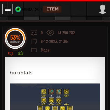
0
14 250 732
53%
8-12-2023, 21:06
рейтинг
Моды
GokiStats