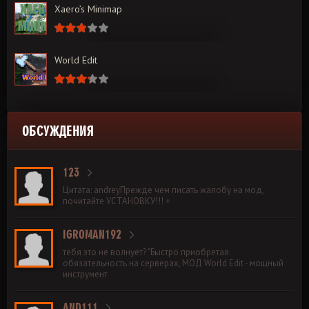
Xaero’s Minimap
World Edit
ОБСУЖДЕНИЯ
123
Цитата: andreyПрежде чем писать жалобу на мод,
почитайте УСТАНОВКУ!!! +
IGROMAN192
тебя это не волнует? "Быстро приобретая
обязательность на серверах, МОД World Edit - мощный
инструмент
AND111