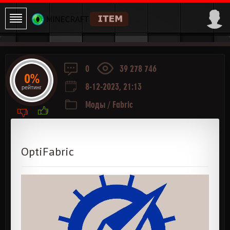
0
39 278 746
0%
8-12-2023, 21:13
рейтинг
Моды
/
Fabric
OptiFabric