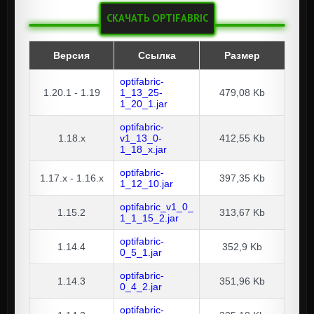
СКАЧАТЬ OPTIFABRIC
Версия
Ссылка
Размер
optifabric-
1.20.1 - 1.19
1_13_25-
479,08 Kb
1_20_1.jar
optifabric-
1.18.x
v1_13_0-
412,55 Kb
1_18_x.jar
optifabric-
1.17.x - 1.16.x
397,35 Kb
1_12_10.jar
optifabric_v1_0_
1.15.2
313,67 Kb
1_1_15_2.jar
optifabric-
1.14.4
352,9 Kb
0_5_1.jar
optifabric-
1.14.3
351,96 Kb
0_4_2.jar
optifabric-