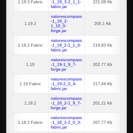
1.19.3
Fabric
-1_19_3-2_1_1-
221,08 Kb
fabric.jar
naturescompass
-1_19_2-
1.19.2
205,1 Kb
1_10_0-
forge.jar
naturescompass
1.19.2
Fabric
-1_19_2-2_1_0-
219,83 Kb
fabric.jar
naturescompass
1.19
-1_19-1_9_7-
202,77 Kb
forge.jar
naturescompass
1.19
Fabric
-1_19-2_0_4-
217,44 Kb
fabric.jar
naturescompass
1.18.2
-1_18_2-1_9_7-
201,21 Kb
forge.jar
naturescompass
1.18.2
Fabric
-1_18_2-2_0_3-
207,77 Kb
fabric.jar