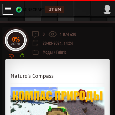
0
1 074 620
0%
20-02-2024, 14:24
рейтинг
Моды
/
Fabric
Nature's Compass