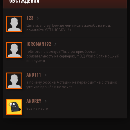
ОБСУЖДЕНИЯ
123
Цитата: andreyПрежде чем писать жалобу на мод,
почитайте УСТАНОВКУ!!! +
IGROMAN192
тебя это не волнует? "Быстро приобретая
обязательность на серверах, МОД World Edit - мощный
инструмент
AND111
а почему босс на 4 стадии не переходит на 5 стадию
уже час прошёл и не хочет
ANDREY
Все на месте