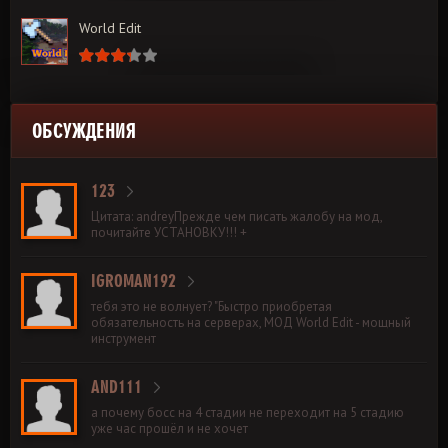
World Edit
ОБСУЖДЕНИЯ
123
Цитата: andreyПрежде чем писать жалобу на мод,
почитайте УСТАНОВКУ!!! +
IGROMAN192
тебя это не волнует? "Быстро приобретая
обязательность на серверах, МОД World Edit - мощный
инструмент
AND111
а почему босс на 4 стадии не переходит на 5 стадию
уже час прошёл и не хочет