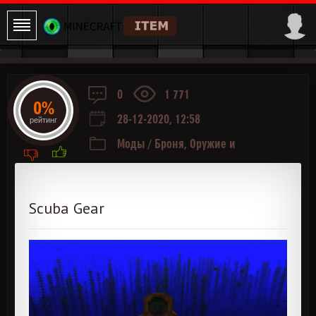
0
1 771
0%
28-12-2020, 12:58
рейтинг
Моды
/
Броня, Оружие и
Инструменты
Scuba Gear