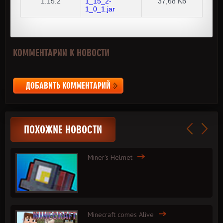
1.15.2
1_15_2-
37,68 Kb
1_0_1.jar
КОММЕНТАРИИ К НОВОСТИ
ДОБАВИТЬ КОММЕНТАРИЙ
ПОХОЖИЕ НОВОСТИ
Miner's Helmet
Minecraft comes Alive