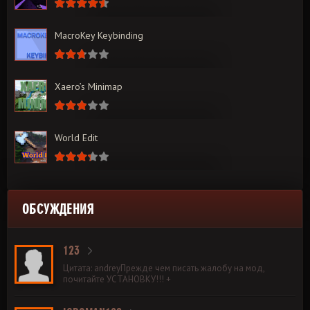
MacroKey Keybinding
Xaero’s Minimap
World Edit
ОБСУЖДЕНИЯ
123
Цитата: andreyПрежде чем писать жалобу на мод,
почитайте УСТАНОВКУ!!! +