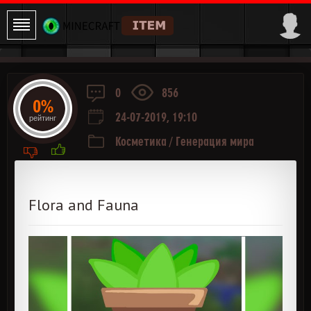
0
856
0%
24-07-2019, 19:10
рейтинг
Косметика
/
Генерация мира
Flora and Fauna