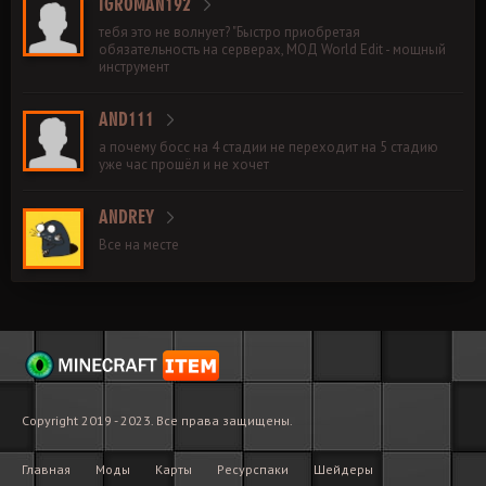
IGROMAN192
тебя это не волнует? "Быстро приобретая
обязательность на серверах, МОД World Edit - мощный
инструмент
AND111
а почему босс на 4 стадии не переходит на 5 стадию
уже час прошёл и не хочет
ANDREY
Все на месте
Copyright 2019 - 2023. Все права защищены.
Главная
Моды
Карты
Ресурспаки
Шейдеры