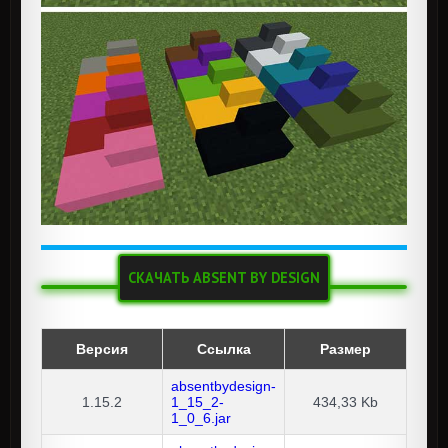
СКАЧАТЬ ABSENT BY DESIGN
Версия
Ссылка
Размер
absentbydesign-
1.15.2
1_15_2-
434,33 Kb
1_0_6.jar