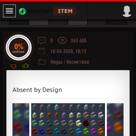
0
263 603
0%
10-04-2020, 18:12
рейтинг
Моды
/
Косметика
Absent by Design