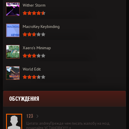
Wither Storm
MacroKey Keybinding
Xaero’s Minimap
World Edit
ОБСУЖДЕНИЯ
123
Цитата: andreyПрежде чем писать жалобу на мод,
почитайте УСТАНОВКУ!!! +