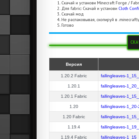
Скачай и установи Minecraft Forge / Fabr
Для fabric: Скачай и установи
Cloth Conf
Скачай мод
Не распаковывая, скопируй в .minecraft
Готово
СКА
Версия
1.20.2
Fabric
fallingleaves-1_15
1.20.1
fallingleaves-1_20
1.20.1
Fabric
fallingleaves-1_15
1.20
fallingleaves-1_20
1.20
Fabric
fallingleaves-1_15
1.19.4
fallingleaves-1_19
1.19.4
Fabric
fallingleaves-1_15