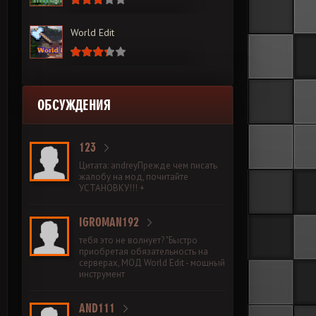
World Edit
ОБСУЖДЕНИЯ
123
Цитата: andreyПрежде чем писать
жалобу на мод, почитайте
УСТАНОВКУ!!! +
IGROMAN192
тебя это не волнует? "Быстро
приобретая обязательность на
серверах, МОД World Edit - мощный
инструмент
AND111