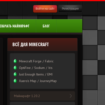
Войти на сайт
Регистрация
СКАЧАТЬ МАЙНКРАФТ
БЛОГ
ВСЁ ДЛЯ MINECRAFT
Minecraft Forge
/
Fabric
OptiFine
/
Sodium
/
Iris
Just Enough Items
/
EMI
Xаero's Mаp
/
JourneyMap
Майнкрафт 1.20.2