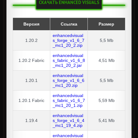
СКАЧАТЬ ENHANCED VISUALS
Версия
Ссылка
Размер
enhancedvisual
1.20.2
s_forge_v1_6_7
5,5 Mb
_mc1_20_2.zip
enhancedvisual
1.20.2
Fabric
s_fabric_v1_6_8
4,51 Mb
_mc1_20_2.jar
enhancedvisual
1.20.1
s_forge_v1_6_6
5,5 Mb
_mc1_20.zip
enhancedvisual
1.20.1
Fabric
s_fabric_v1_6_7
5,59 Mb
_mc1_20_1.zip
enhancedvisual
1.19.4
s_forge_v1_6_4
5,41 Mb
_mc1_19_4.zip
enhancedvisual