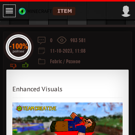
0
983 581
-100%
11-10-2023, 11:08
рейтинг
Fabric
/
Разное
Enhanced Visuals