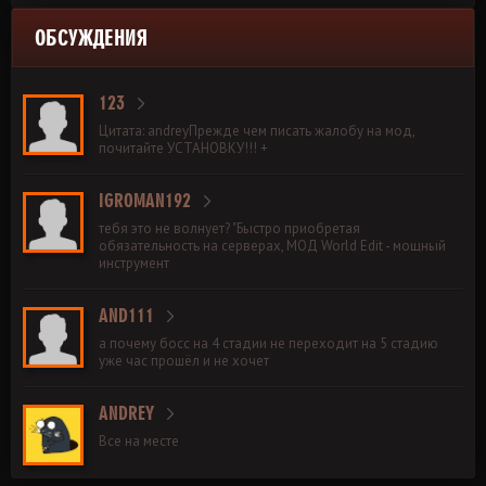
ОБСУЖДЕНИЯ
123
Цитата: andreyПрежде чем писать жалобу на мод,
почитайте УСТАНОВКУ!!! +
IGROMAN192
тебя это не волнует? "Быстро приобретая
обязательность на серверах, МОД World Edit - мощный
инструмент
AND111
а почему босс на 4 стадии не переходит на 5 стадию
уже час прошёл и не хочет
ANDREY
Все на месте