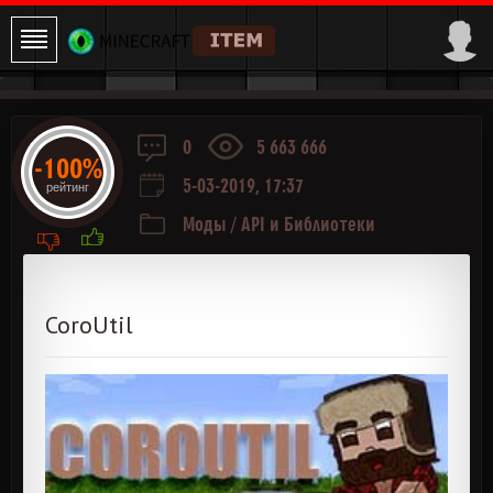
0
5 663 666
-100%
5-03-2019, 17:37
рейтинг
Моды
/
API и Библиотеки
CoroUtil