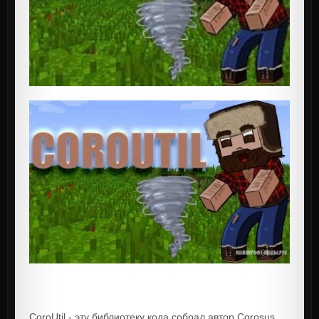
CoroUtil - эту библиотеку кода собрал автор Corosus,