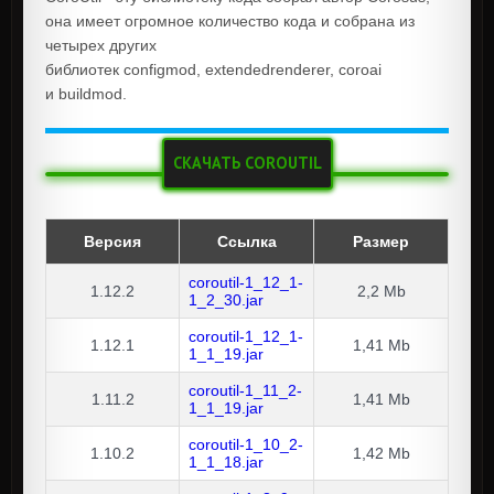
она имеет огромное количество кода и собрана из
четырех других
библиотек configmod, extendedrenderer, coroai
и buildmod.
СКАЧАТЬ COROUTIL
Версия
Ссылка
Размер
coroutil-1_12_1-
1.12.2
2,2 Mb
1_2_30.jar
coroutil-1_12_1-
1.12.1
1,41 Mb
1_1_19.jar
coroutil-1_11_2-
1.11.2
1,41 Mb
1_1_19.jar
coroutil-1_10_2-
1.10.2
1,42 Mb
1_1_18.jar