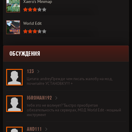
Xaero’s Minimap
World Edit
ОБСУЖДЕНИЯ
123
Цитата: andreyПрежде чем писать жалобу на мод,
почитайте УСТАНОВКУ!!! +
IGROMAN192
тебя это не волнует? "Быстро приобретая
обязательность на серверах, МОД World Edit - мощный
инструмент
AND111