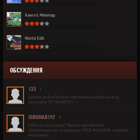
Xaero’s Minimap
World Edit
ОБСУЖДЕНИЯ
123
Цитата: andreyПрежде чем писать жалобу на мод,
почитайте УСТАНОВКУ!!! +
IGROMAN192
тебя это не волнует? "Быстро приобретая
обязательность на серверах, МОД World Edit - мощный
инструмент