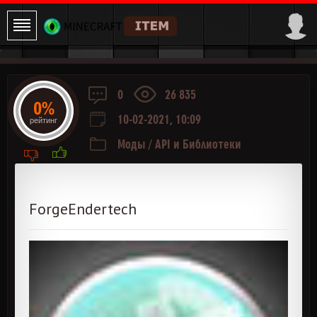
0
26 835
0%
10-02-2021, 10:09
рейтинг
Моды
/
API и Библиотеки
ForgeEndertech