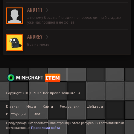
AND111
а почему босс на 4 стадии не переходит на 5 стадию
уже час прошёл и не хочет
ANDREY
Все на месте
Copyright 2019 - 2023. Все права защищены.
Главная
Моды
Карты
Ресурспаки
Шейдеры
Инструкции
Блог
Предупреждение: просматривая страницы этого ресурса, Вы автоматически
соглашаетесь с
Правилами сайта