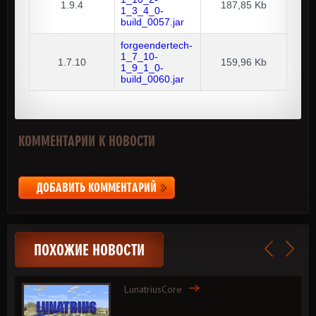
1.9.4
187,85 Kb
1_3_4_0-
build_0057.jar
forgeendertech-
1_7_10-
1.7.10
159,96 Kb
1_9_1_0-
build_0060.jar
КОММЕНТАРИИ К НОВОСТИ
ДОБАВИТЬ КОММЕНТАРИЙ
ПОХОЖИЕ НОВОСТИ
LunatriusCore