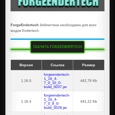
ForgeEndertech
библиотека необходима для всех
модов Endertech.
СКАЧАТЬ FORGEENDERTECH
Версия
Ссылка
Размер
forgeendertech-
1_16_4-
1.16.5
442,76 Kb
7_0_10_0-
build_0037.jar
forgeendertech-
1_16_4-
1.16.4
441,22 Kb
7_0_8_0-
build_0028.jar