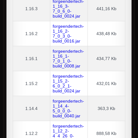
forgeendertech-
1_16_3-
1.16.3
441,16 Kb
7_0_6_0-
build_0024.jar
forgeendertech-
1_16_2-
1.16.2
438,48 Kb
7_0_3_0-
build_0016.jar
forgeendertech-
1_16_1-
1.16.1
434,77 Kb
7_0_1_0-
build_0008.jar
forgeendertech-
1_15_2-
1.15.2
432,01 Kb
6_0_2_1-
build_0024.jar
forgeendertech-
1_14_4-
1.14.4
363,3 Kb
5_0_0_0-
build_0040.jar
forgeendertech-
1_12_2-
1.12.2
888,58 Kb
4_4_26_0-