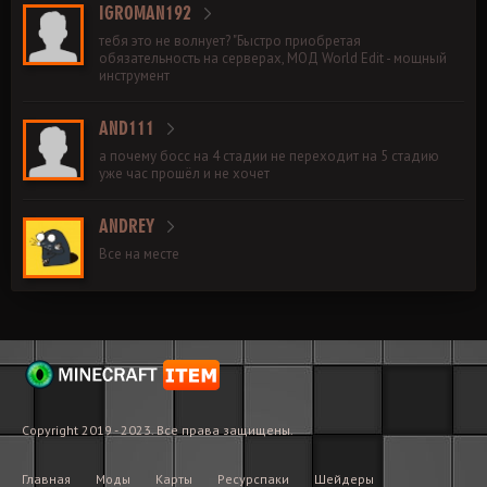
IGROMAN192
тебя это не волнует? "Быстро приобретая
обязательность на серверах, МОД World Edit - мощный
инструмент
AND111
а почему босс на 4 стадии не переходит на 5 стадию
уже час прошёл и не хочет
ANDREY
Все на месте
Copyright 2019 - 2023. Все права защищены.
Главная
Моды
Карты
Ресурспаки
Шейдеры