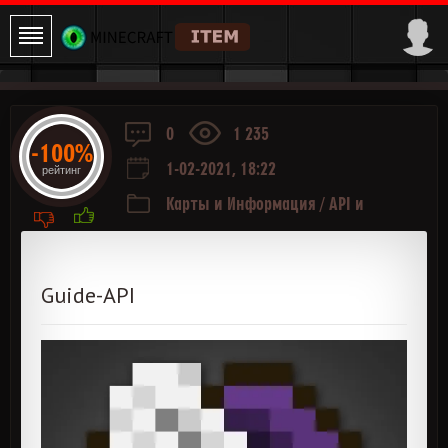
0
1 235
-100%
1-02-2021, 18:22
рейтинг
Карты и Информация
/
API и
Библиотеки
Guide-API