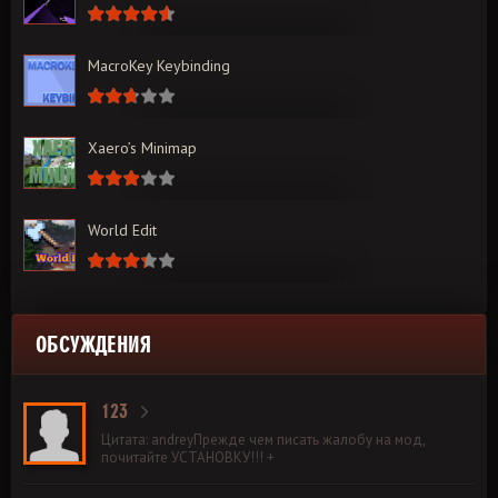
MacroKey Keybinding
Xaero’s Minimap
World Edit
ОБСУЖДЕНИЯ
123
Цитата: andreyПрежде чем писать жалобу на мод,
почитайте УСТАНОВКУ!!! +