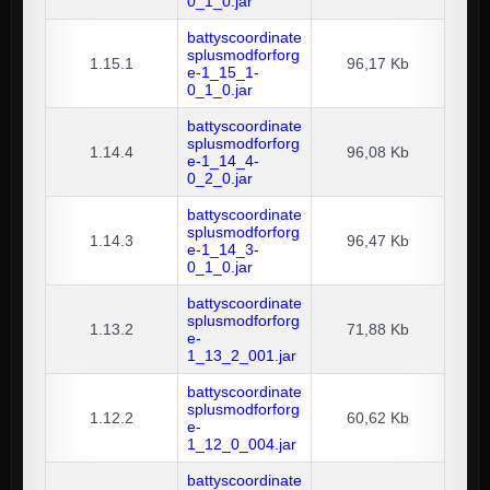
0_1_0.jar
battyscoordinate
splusmodforforg
1.15.1
96,17 Kb
e-1_15_1-
0_1_0.jar
battyscoordinate
splusmodforforg
1.14.4
96,08 Kb
e-1_14_4-
0_2_0.jar
battyscoordinate
splusmodforforg
1.14.3
96,47 Kb
e-1_14_3-
0_1_0.jar
battyscoordinate
splusmodforforg
1.13.2
71,88 Kb
e-
1_13_2_001.jar
battyscoordinate
splusmodforforg
1.12.2
60,62 Kb
e-
1_12_0_004.jar
battyscoordinate