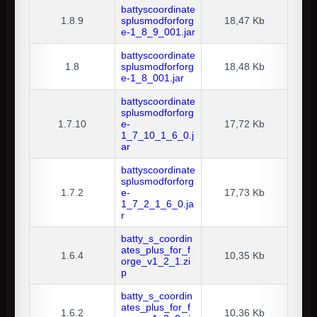
battyscoordinate
1.8.9
splusmodforforg
18,47 Kb
e-1_8_9_001.jar
battyscoordinate
1.8
splusmodforforg
18,48 Kb
e-1_8_001.jar
battyscoordinate
splusmodforforg
1.7.10
e-
17,72 Kb
1_7_10_1_6_0.j
ar
battyscoordinate
splusmodforforg
1.7.2
e-
17,73 Kb
1_7_2_1_6_0.ja
r
batty_s_coordin
ates_plus_for_f
1.6.4
10,35 Kb
orge_v1_2_1.zi
p
batty_s_coordin
ates_plus_for_f
1.6.2
10,36 Kb