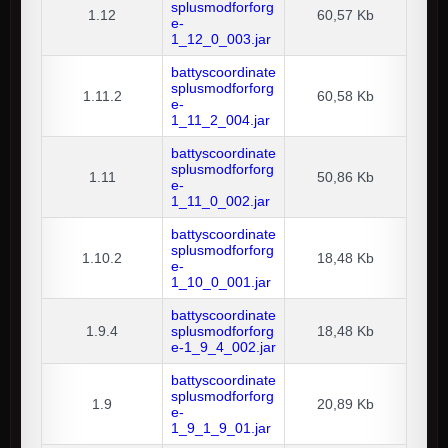
splusmodforforg
1.12
60,57 Kb
e-
1_12_0_003.jar
battyscoordinate
splusmodforforg
1.11.2
60,58 Kb
e-
1_11_2_004.jar
battyscoordinate
splusmodforforg
1.11
50,86 Kb
e-
1_11_0_002.jar
battyscoordinate
splusmodforforg
1.10.2
18,48 Kb
e-
1_10_0_001.jar
battyscoordinate
1.9.4
splusmodforforg
18,48 Kb
e-1_9_4_002.jar
battyscoordinate
splusmodforforg
1.9
20,89 Kb
e-
1_9_1_9_01.jar