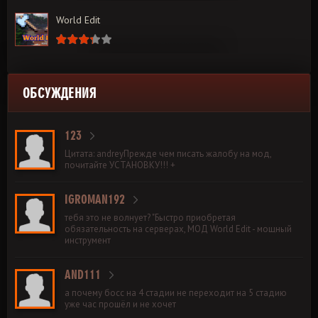
World Edit
ОБСУЖДЕНИЯ
123
Цитата: andreyПрежде чем писать жалобу на мод,
почитайте УСТАНОВКУ!!! +
IGROMAN192
тебя это не волнует? "Быстро приобретая
обязательность на серверах, МОД World Edit - мощный
инструмент
AND111
а почему босс на 4 стадии не переходит на 5 стадию
уже час прошёл и не хочет