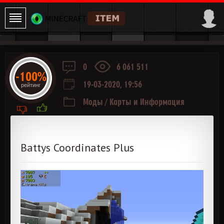
0
6 061 511
-100%
19-03-2020, 19:56
рейтинг
Моды
/
Карты и Информация
Battys Coordinates Plus