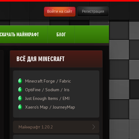
Войти на сайт
Регистрация
СКАЧАТЬ МАЙНКРАФТ
БЛОГ
ВСЁ ДЛЯ MINECRAFT
Minecraft Forge
/
Fabric
OptiFine
/
Sodium
/
Iris
Just Enough Items
/
EMI
Xаero's Mаp
/
JourneyMap
Майнкрафт 1.20.2