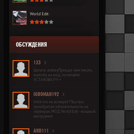
World Edit
ОБСУЖДЕНИЯ
123
Цитата: andreyПрежде чем писать
жалобу на мод, почитайте
УСТАНОВКУ!!! +
IGROMAN192
тебя это не волнует? "Быстро
приобретая обязательность на
серверах, МОД World Edit - мощный
инструмент
AND111