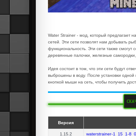
Water Strainer - мод, который предлагает 
сетей. Эти сети позволят нам добывать рыбу
функциональность. Эти сети также смогут 
деревянные палочки, железные самородки, з
Идея состоит в том, что эти сети будут отв
выброшены в воду. После установки одной 
кнопкой мыши на сеть, чтобы получить дост
СКА
Версия
1.15.2
waterstrainer-1_15_1-8_0