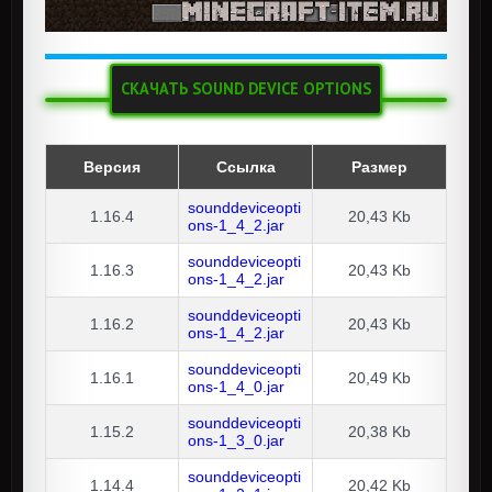
СКАЧАТЬ SOUND DEVICE OPTIONS
Версия
Ссылка
Размер
sounddeviceopti
1.16.4
20,43 Kb
ons-1_4_2.jar
sounddeviceopti
1.16.3
20,43 Kb
ons-1_4_2.jar
sounddeviceopti
1.16.2
20,43 Kb
ons-1_4_2.jar
sounddeviceopti
1.16.1
20,49 Kb
ons-1_4_0.jar
sounddeviceopti
1.15.2
20,38 Kb
ons-1_3_0.jar
sounddeviceopti
1.14.4
20,42 Kb