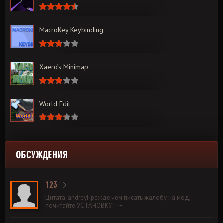
MacroKey Keybinding
Xaero’s Minimap
World Edit
ОБСУЖДЕНИЯ
123
Цитата: andreyПрежде чем писать жалобу на мод,
почитайте УСТАНОВКУ!!! +