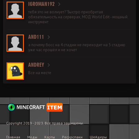
IGROMAN192
тебя это не волнует? "Быстро приобретая
обязательность на серверах, МОД World Edit - мощный
инструмент
AND111
а почему босс на 4 стадии не переходит на 5 стадию
уже час прошёл и не хочет
ANDREY
Все на месте
Copyright 2019 - 2023. Все права защищены.
Главная
Моды
Карты
Ресурспаки
Шейдеры