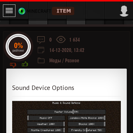
0
1 634
0%
14-12-2020, 13:42
рейтинг
Моды
/
Разное
Sound Device Options