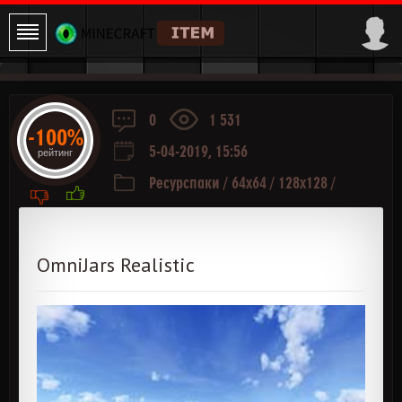
0
1 531
-100%
5-04-2019, 15:56
рейтинг
Ресурспаки
/
64x64
/
128x128
/
256x256
/
512x512
OmniJars Realistic