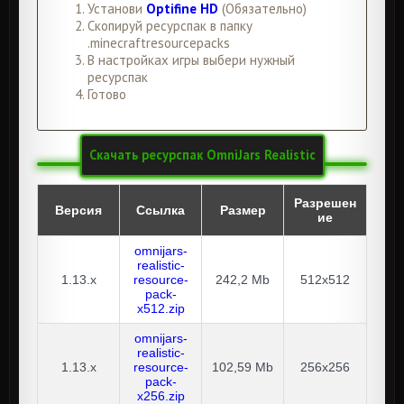
Установи
Optifine HD
(Обязательно)
Скопируй ресурспак в папку
.minecraftresourcepacks
В настройках игры выбери нужный
ресурспак
Готово
Скачать ресурспак OmniJars Realistic
Разрешен
Версия
Ссылка
Размер
ие
omnijars-
realistic-
1.13.x
resource-
242,2 Mb
512x512
pack-
x512.zip
omnijars-
realistic-
1.13.x
resource-
102,59 Mb
256x256
pack-
x256.zip