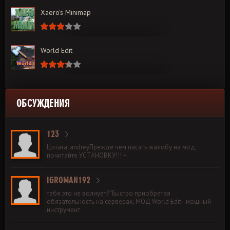
Xaero’s Minimap
World Edit
ОБСУЖДЕНИЯ
123
Цитата: andreyПрежде чем писать жалобу на мод,
почитайте УСТАНОВКУ!!! +
IGROMAN192
тебя это не волнует? "Быстро приобретая
обязательность на серверах, МОД World Edit - мощный
инструмент