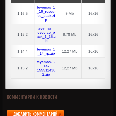
teyemas_1
_16_resour
1.16.5
9 Mb
16x16
ce_pack.zi
p
teyemas_r
esource_p
1.15.2
8,79 Mb
16x16
ack_1_15.z
ip
teyemas_1
1.14.4
12,27 Mb
16x16
_14_rp.zip
teyemas-1-
14-
1.13.2
12,27 Mb
16x16
155511438
2.zip
КОММЕНТАРИИ К НОВОСТИ
ДОБАВИТЬ КОММЕНТАРИЙ