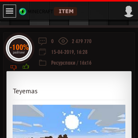
0
2 479 770
-100%
15-04-2019, 16:28
рейтинг
Ресурспаки
/
16x16
Teyemas