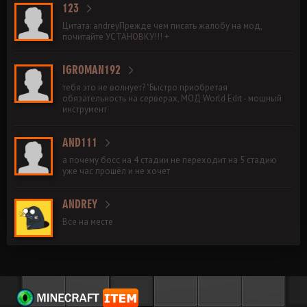
123
Цитата: andreyПрежде чем писать жалобу на мод,
почитайте УСТАНОВКУ!!! +
IGROMAN192
тебя это не волнует? "Быстро приобретая
обязательность на серверах, МОД World Edit - мощный
инструмент
AND111
а почему босс на 4 стадии не переходит на 5 стадию
уже час прошёл и не хочет
ANDREY
Все на месте