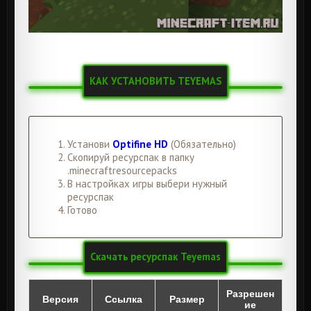
КАК УСТАНОВИТЬ TEYEMAS
Установи
Optifine HD
(Обязательно)
Скопируй ресурспак в папку
.minecraftresourcepacks
В настройках игры выбери нужный
ресурспак
Готово
Скачать ресурспак Teyemas
Разрешен
Версия
Ссылка
Размер
ие