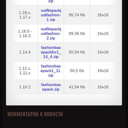
zip
outfitspackj
1.18.x,
ustfashion-
95,74 Kb
16x16
1.17.x
1.zip
outfitspackj
1.16.5 -
ustfashion-
89,36 Kb
16x16
1.16.3
2.zip
fashionbas
1.14.4
epackfor1_
50,54 Kb
16x16
14_4.zip
fashionbas
1.12.x,
epack1_11.
50,5 Kb
16x16
1.11.x
zip
fashionbas
1.10.2
41,54 Kb
16x16
epack.zip
КОММЕНТАРИИ К НОВОСТИ