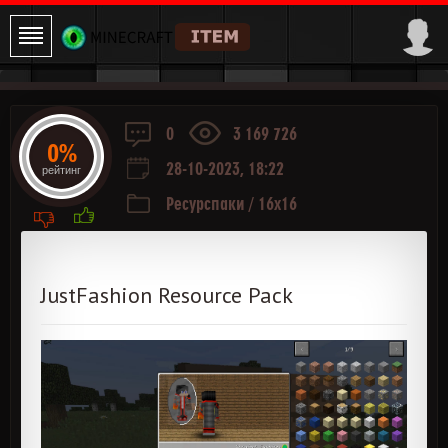
0
3 169 726
0%
28-10-2023, 18:22
рейтинг
Ресурспаки
/
16x16
JustFashion Resource Pack