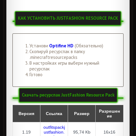
КАК УСТАНОВИТЬ JUSTFASHION RESOURCE PACK
Установи
Optifine HD
(Обязательно)
Скопируй ресурспак в папку
.minecraftresourcepacks
В настройках игры выбери нужный
ресурспак
Готово
Скачать ресурспак JustFashion Resource Pack
Разрешен
Версия
Ссылка
Размер
ие
outfitspackj
1.19
ustfashion.
95,74 Kb
16x16