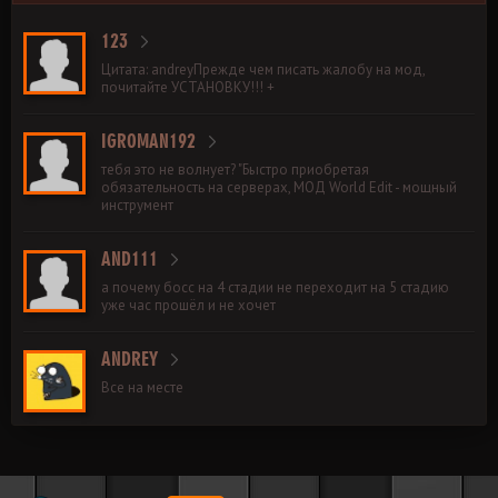
123
Цитата: andreyПрежде чем писать жалобу на мод,
почитайте УСТАНОВКУ!!! +
IGROMAN192
тебя это не волнует? "Быстро приобретая
обязательность на серверах, МОД World Edit - мощный
инструмент
AND111
а почему босс на 4 стадии не переходит на 5 стадию
уже час прошёл и не хочет
ANDREY
Все на месте