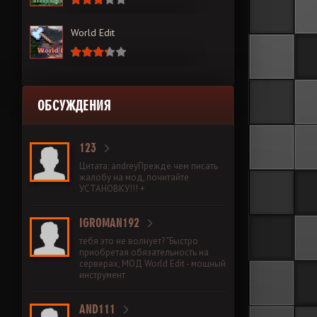
World Edit
ОБСУЖДЕНИЯ
123
Цитата: andreyПрежде чем писать
жалобу на мод, почитайте
УСТАНОВКУ!!! +
IGROMAN192
тебя это не волнует? "Быстро
приобретая обязательность на
серверах, МОД World Edit - мощный
инструмент
AND111