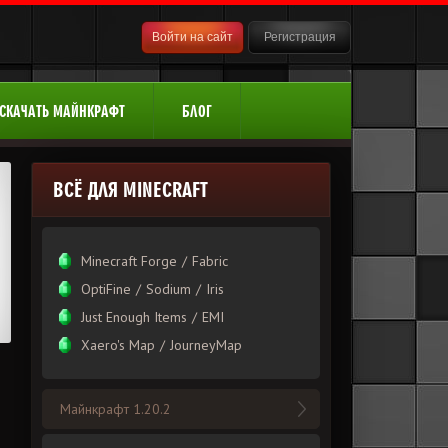
Войти на сайт
Регистрация
СКАЧАТЬ МАЙНКРАФТ
БЛОГ
ВСЁ ДЛЯ MINECRAFT
Minecraft Forge
/
Fabric
OptiFine
/
Sodium
/
Iris
Just Enough Items
/
EMI
Xаero's Mаp
/
JourneyMap
Майнкрафт 1.20.2