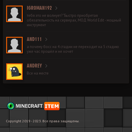
IGROMAN192
тебя это не волнует? "Быстро приобретая
обязательность на серверах, МОД World Edit - мощный
инструмент
AND111
а почему босс на 4 стадии не переходит на 5 стадию
уже час прошёл и не хочет
ANDREY
Все на месте
Copyright 2019 - 2023. Все права защищены.