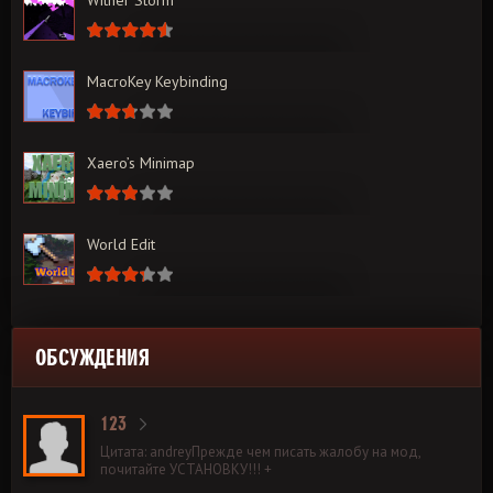
Wither Storm
MacroKey Keybinding
Xaero’s Minimap
World Edit
ОБСУЖДЕНИЯ
123
Цитата: andreyПрежде чем писать жалобу на мод,
почитайте УСТАНОВКУ!!! +