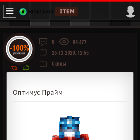
0
84 377
-100%
23-12-2020, 12:55
рейтинг
Скины
Оптимус Прайм