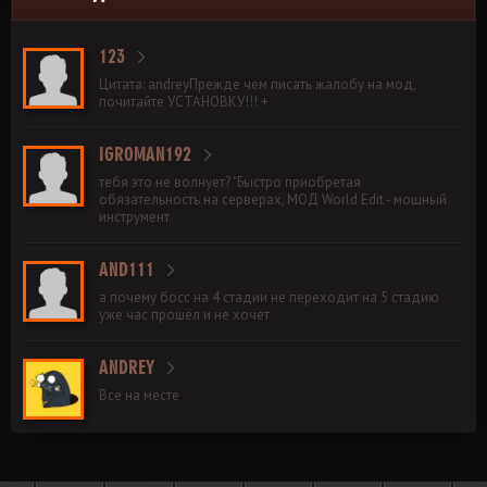
123
Цитата: andreyПрежде чем писать жалобу на мод,
почитайте УСТАНОВКУ!!! +
IGROMAN192
тебя это не волнует? "Быстро приобретая
обязательность на серверах, МОД World Edit - мощный
инструмент
AND111
а почему босс на 4 стадии не переходит на 5 стадию
уже час прошёл и не хочет
ANDREY
Все на месте