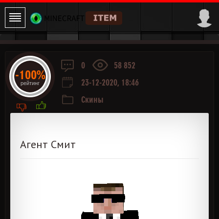
0
58 852
-100%
23-12-2020, 18:46
рейтинг
Скины
Агент Смит