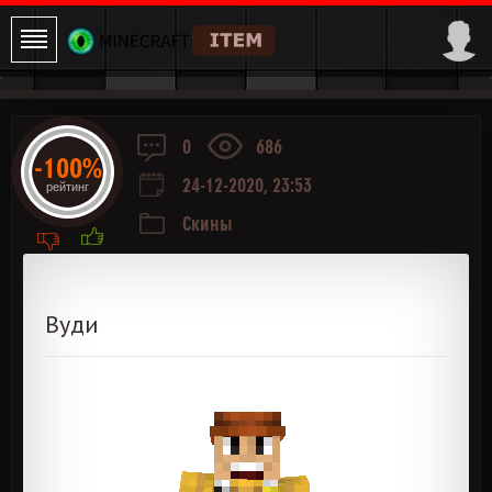
0
686
-100%
24-12-2020, 23:53
рейтинг
Скины
Вуди