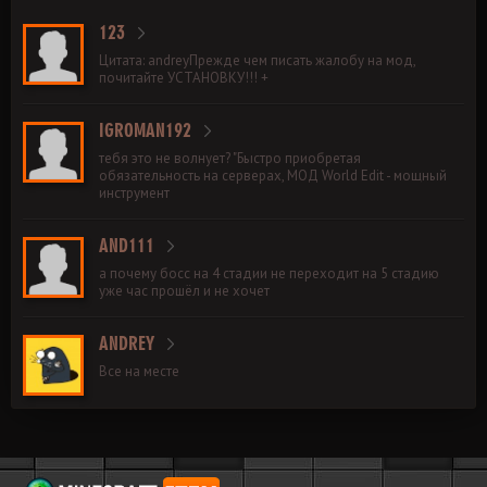
123
Цитата: andreyПрежде чем писать жалобу на мод,
почитайте УСТАНОВКУ!!! +
IGROMAN192
тебя это не волнует? "Быстро приобретая
обязательность на серверах, МОД World Edit - мощный
инструмент
AND111
а почему босс на 4 стадии не переходит на 5 стадию
уже час прошёл и не хочет
ANDREY
Все на месте