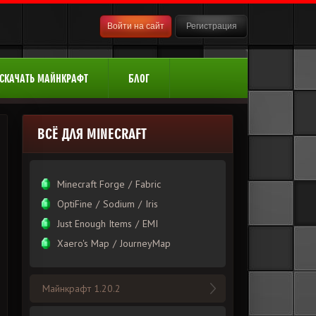
Войти на сайт
Регистрация
СКАЧАТЬ МАЙНКРАФТ
БЛОГ
ВСЁ ДЛЯ MINECRAFT
Minecraft Forge
/
Fabric
OptiFine
/
Sodium
/
Iris
Just Enough Items
/
EMI
Xаero's Mаp
/
JourneyMap
Майнкрафт 1.20.2