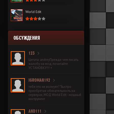
World Edit
ОБСУЖДЕНИЯ
123
Цитата: andreyПрежде чем писать
жалобу на мод, почитайте
УСТАНОВКУ!!! +
IGROMAN192
тебя это не волнует? "Быстро
приобретая обязательность на
серверах, МОД World Edit - мощный
инструмент
AND111