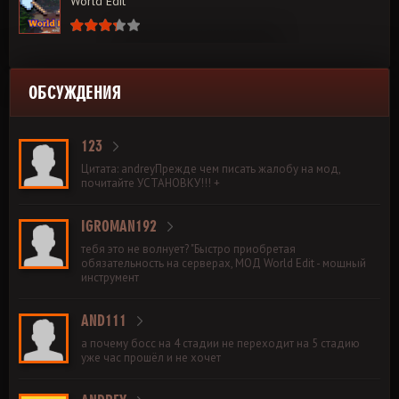
World Edit
ОБСУЖДЕНИЯ
123
Цитата: andreyПрежде чем писать жалобу на мод,
почитайте УСТАНОВКУ!!! +
IGROMAN192
тебя это не волнует? "Быстро приобретая
обязательность на серверах, МОД World Edit - мощный
инструмент
AND111
а почему босс на 4 стадии не переходит на 5 стадию
уже час прошёл и не хочет