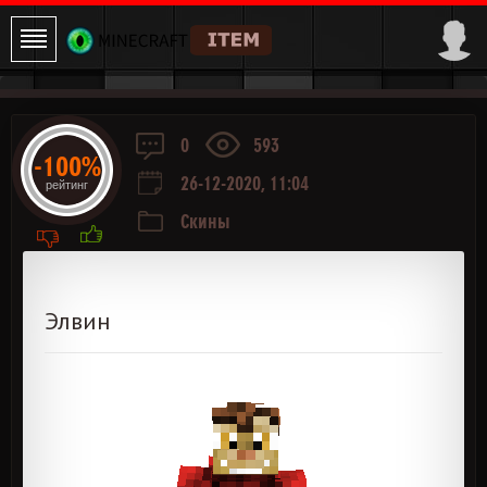
0
593
-100%
26-12-2020, 11:04
рейтинг
Скины
Элвин