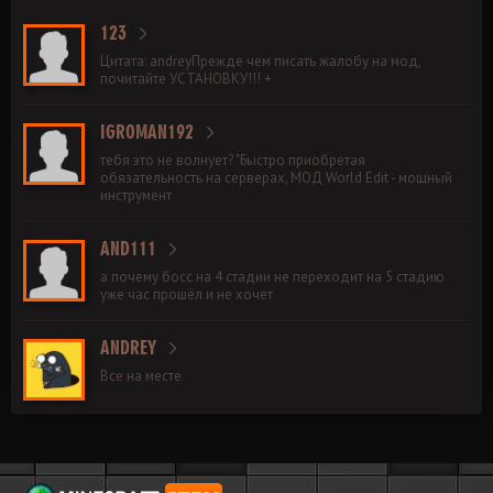
123
Цитата: andreyПрежде чем писать жалобу на мод,
почитайте УСТАНОВКУ!!! +
IGROMAN192
тебя это не волнует? "Быстро приобретая
обязательность на серверах, МОД World Edit - мощный
инструмент
AND111
а почему босс на 4 стадии не переходит на 5 стадию
уже час прошёл и не хочет
ANDREY
Все на месте