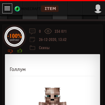
0
234 071
-100%
26-12-2020, 13:42
рейтинг
Скины
Голлум