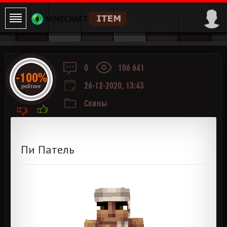
0
106 641
-100%
26-12-2020, 13:43
рейтинг
Скины
Пи Патель