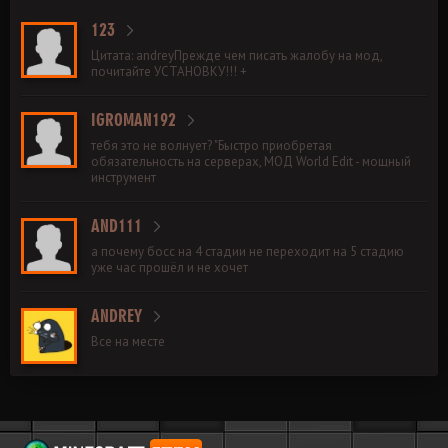
123
Цитата: andreyПрежде чем писать жалобу на мод,
почитайте УСТАНОВКУ!!! +
IGROMAN192
тебя это не волнует? "Быстро приобретая
обязательность на серверах, МОД World Edit - мощный
инструмент
AND111
а почему босс на 4 стадии не переходит на 5 стадию
уже час прошёл и не хочет
ANDREY
Все на месте