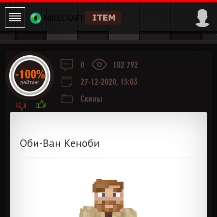
0
102 792
-100%
27-12-2020, 15:03
рейтинг
Скины
Оби-Ван Кеноби