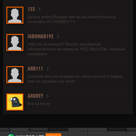
123
Цитата: andreyПрежде чем писать жалобу на мод,
почитайте УСТАНОВКУ!!! +
IGROMAN192
тебя это не волнует? "Быстро приобретая
обязательность на серверах, МОД World Edit - мощный
инструмент
AND111
а почему босс на 4 стадии не переходит на 5 стадию
уже час прошёл и не хочет
ANDREY
Все на месте