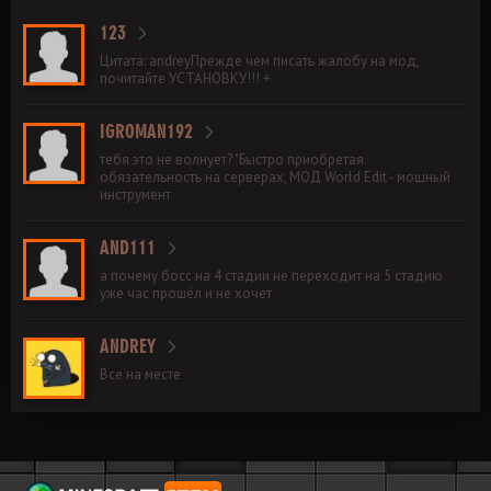
123
Цитата: andreyПрежде чем писать жалобу на мод,
почитайте УСТАНОВКУ!!! +
IGROMAN192
тебя это не волнует? "Быстро приобретая
обязательность на серверах, МОД World Edit - мощный
инструмент
AND111
а почему босс на 4 стадии не переходит на 5 стадию
уже час прошёл и не хочет
ANDREY
Все на месте