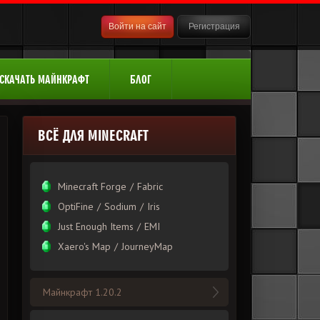
Войти на сайт
Регистрация
СКАЧАТЬ МАЙНКРАФТ
БЛОГ
ВСЁ ДЛЯ MINECRAFT
Minecraft Forge
/
Fabric
OptiFine
/
Sodium
/
Iris
Just Enough Items
/
EMI
Xаero's Mаp
/
JourneyMap
Майнкрафт 1.20.2