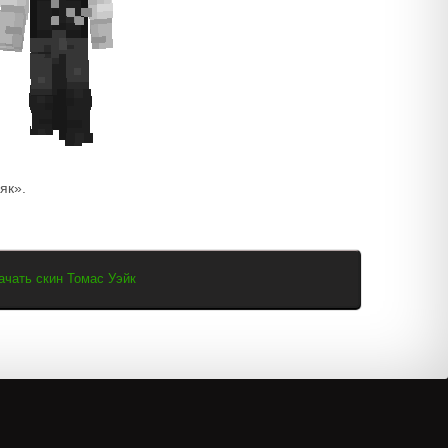
як».
ачать скин Томас Уэйк