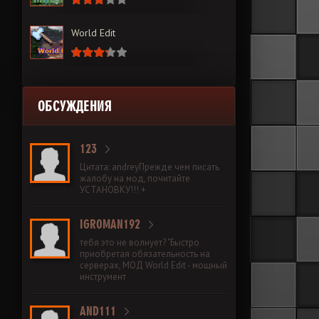
World Edit
ОБСУЖДЕНИЯ
123
Цитата: andreyПрежде чем писать
жалобу на мод, почитайте
УСТАНОВКУ!!! +
IGROMAN192
тебя это не волнует? "Быстро
приобретая обязательность на
серверах, МОД World Edit - мощный
инструмент
AND111