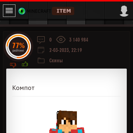
0
3 140 984
77%
2-03-2023, 22:19
рейтинг
Скины
Компот