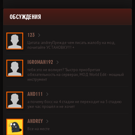
ОБСУЖДЕНИЯ
123
Цитата: andreyПрежде чем писать жалобу на мод,
почитайте УСТАНОВКУ!!! +
IGROMAN192
тебя это не волнует? "Быстро приобретая
обязательность на серверах, МОД World Edit - мощный
инструмент
AND111
а почему босс на 4 стадии не переходит на 5 стадию
уже час прошёл и не хочет
ANDREY
Все на месте