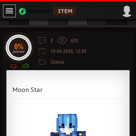
0
670
0%
18-04-2020, 14:39
рейтинг
Скины
Moon Star