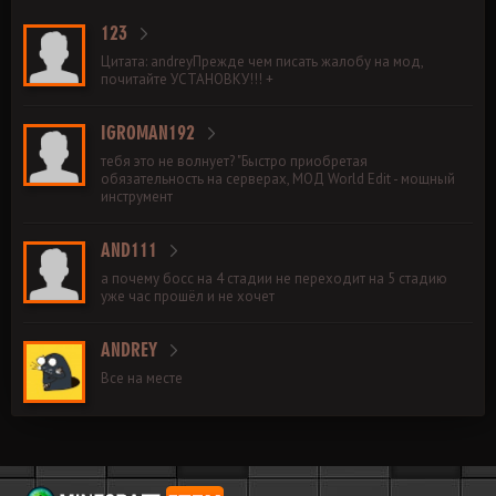
123
Цитата: andreyПрежде чем писать жалобу на мод,
почитайте УСТАНОВКУ!!! +
IGROMAN192
тебя это не волнует? "Быстро приобретая
обязательность на серверах, МОД World Edit - мощный
инструмент
AND111
а почему босс на 4 стадии не переходит на 5 стадию
уже час прошёл и не хочет
ANDREY
Все на месте