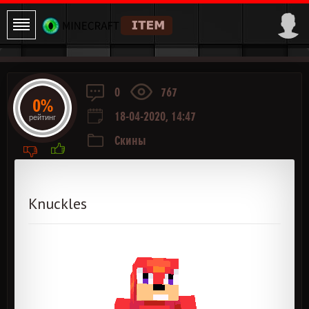
0
767
0%
18-04-2020, 14:47
рейтинг
Скины
Knuckles