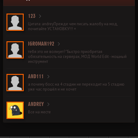
123
Цитата: andreyПрежде чем писать жалобу на мод,
почитайте УСТАНОВКУ!!! +
IGROMAN192
тебя это не волнует? "Быстро приобретая
обязательность на серверах, МОД World Edit - мощный
инструмент
AND111
а почему босс на 4 стадии не переходит на 5 стадию
уже час прошёл и не хочет
ANDREY
Все на месте