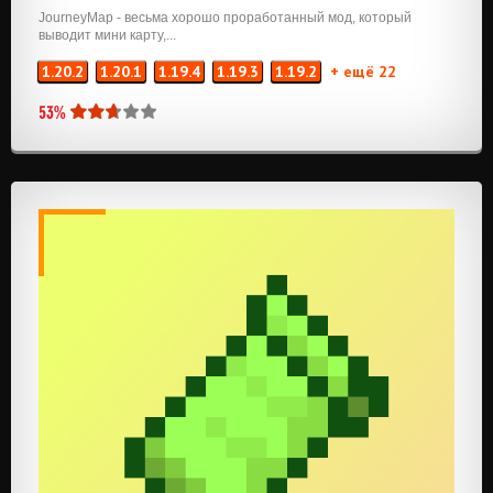
JourneyMap - весьма хорошо проработанный мод, который
выводит мини карту,...
1.20.2
1.20.1
1.19.4
1.19.3
1.19.2
+ ещё 22
53%