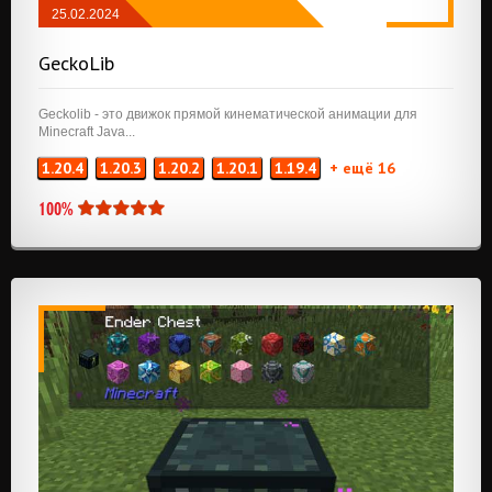
25.02.2024
МОДЫ
/
NEOFORGE
/
QUILT
/
FABRIC
/
GeckoLib
API И БИБЛИОТЕКИ
Geckolib - это движок прямой кинематической анимации для
Minecraft Java...
1.20.4
1.20.3
1.20.2
1.20.1
1.19.4
+ ещё 16
100%