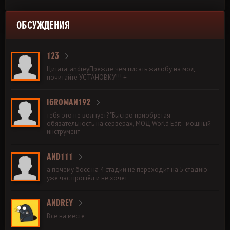
ОБСУЖДЕНИЯ
123
Цитата: andreyПрежде чем писать жалобу на мод,
почитайте УСТАНОВКУ!!! +
IGROMAN192
тебя это не волнует? "Быстро приобретая
обязательность на серверах, МОД World Edit - мощный
инструмент
AND111
а почему босс на 4 стадии не переходит на 5 стадию
уже час прошёл и не хочет
ANDREY
Все на месте