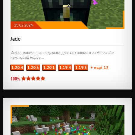
25.02.2024
МОДЫ
/
NEOFORGE
/
FABRIC
Jade
Информационные подсказки для всех элементов Minecraft и
некоторых модов....
1.20.4
1.20.3
1.20.1
1.19.4
1.19.3
+ ещё 12
100%