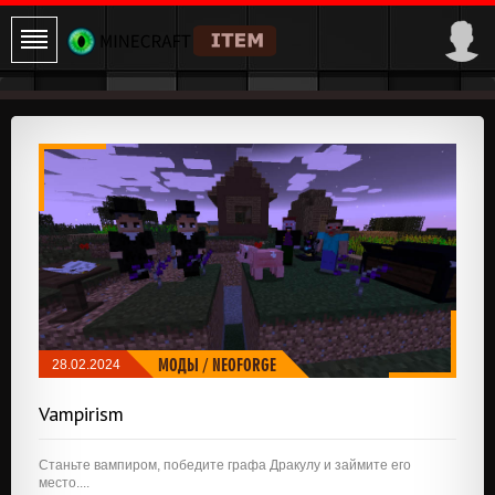
МОДЫ
/
NEOFORGE
28.02.2024
Vampirism
Станьте вампиром, победите графа Дракулу и займите его
место....