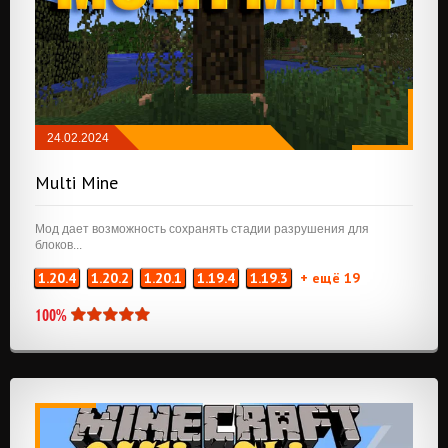
24.02.2024
МОДЫ
/
NEOFORGE
/
РАЗНОЕ
Multi Mine
Мод дает возможность сохранять стадии разрушения для
блоков...
1.20.4
1.20.2
1.20.1
1.19.4
1.19.3
+ ещё 19
100%