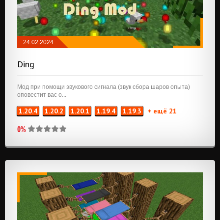
24.02.2024
МОДЫ
/
NEOFORGE
/
FABRIC
Ding
Мод при помощи звукового сигнала (звук сбора шаров опыта)
оповестит вас о...
1.20.4
1.20.2
1.20.1
1.19.4
1.19.3
+ ещё 21
0%