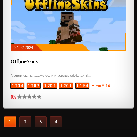
24.02.2024
МОДЫ
/
NEOFORGE
/
FABRIC
OfflineSkins
Меняй скины, даже если играешь оффлайн!...
1.20.4
1.20.3
1.20.2
1.20.1
1.19.4
+ ещё 26
0%
1
2
3
4