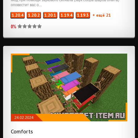
оповестит вас о...
1.20.4
1.20.2
1.20.1
1.19.4
1.19.3
+ ещё 21
0%
24.02.2024
МОДЫ
/
NEOFORGE
/
FABRIC
/
БРОНЯ,
Comforts
ОРУЖИЕ И ИНСТРУМЕНТЫ
/
РАЗНОЕ