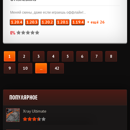
Меняй скины, даже если играешь оффлайн!...
1.20.4
1.20.3
1.20.2
1.20.1
1.19.4
+ ещё 26
0%
1
2
3
4
5
6
7
8
9
10
...
42
ПОПУЛЯРНОЕ
Xray Ultimate