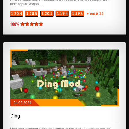
некоторых модов....
1.20.4
1.20.3
1.20.1
1.19.4
1.19.3
+ ещё 12
100%
24.02.2024
МОДЫ
/
NEOFORGE
/
FABRIC
Ding
Мод при помощи звукового сигнала (звук сбора шаров опыта)