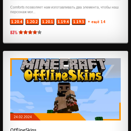
Comforts позволяет нам изготавливать два элемента, чтобы наш
персонаж мог...
1.20.4
1.20.2
1.20.1
1.19.4
1.19.3
+ ещё 14
83%
24.02.2024
МОДЫ
/
NEOFORGE
/
FABRIC
OfflineSkins