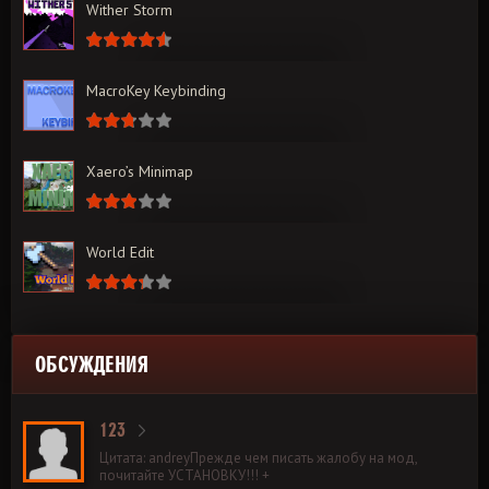
Wither Storm
MacroKey Keybinding
Xaero’s Minimap
World Edit
ОБСУЖДЕНИЯ
123
Цитата: andreyПрежде чем писать жалобу на мод,
почитайте УСТАНОВКУ!!! +