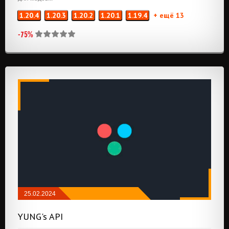
1.20.4
1.20.3
1.20.2
1.20.1
1.19.4
+ ещё 13
-75%
25.02.2024
МОДЫ
/
FABRIC
/
API И БИБЛИОТЕКИ
YUNG's API