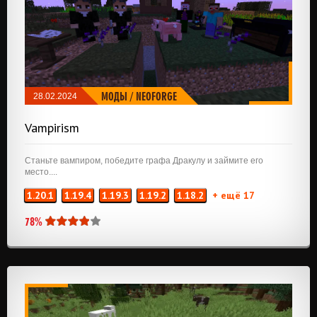
МОДЫ
/
NEOFORGE
28.02.2024
Vampirism
Станьте вампиром, победите графа Дракулу и займите его
место....
1.20.1
1.19.4
1.19.3
1.19.2
1.18.2
+ ещё 17
78%