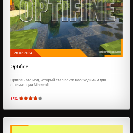
28.02.2024
МОДЫ
/
API И БИБЛИОТЕКИ
Optifine
Optifine - это мод, который стал почти необходимым для
оптимизации Minecraft,...
76%