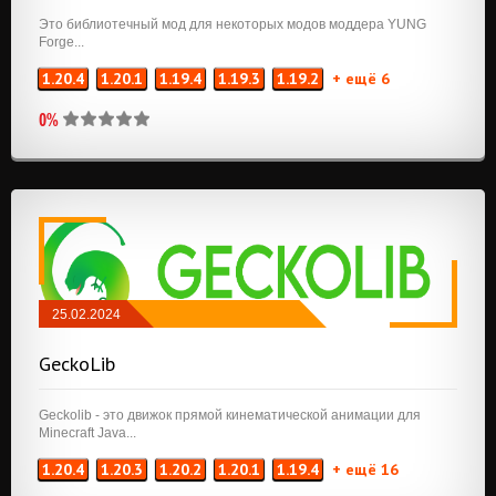
Это библиотечный мод для некоторых модов моддера YUNG
Forge...
1.20.4
1.20.1
1.19.4
1.19.3
1.19.2
+ ещё 6
0%
25.02.2024
МОДЫ
/
NEOFORGE
/
QUILT
/
FABRIC
/
GeckoLib
API И БИБЛИОТЕКИ
Geckolib - это движок прямой кинематической анимации для
Minecraft Java...
1.20.4
1.20.3
1.20.2
1.20.1
1.19.4
+ ещё 16